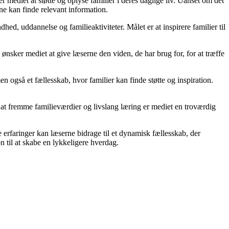
r mediet at støtte og oplyse familier i deres daglige liv. Uanset om det
rne kan finde relevant information.
d, uddannelse og familieaktiviteter. Målet er at inspirere familier til
ønsker mediet at give læserne den viden, de har brug for, for at træffe
en også et fællesskab, hvor familier kan finde støtte og inspiration.
 at fremme familieværdier og livslang læring er mediet en troværdig
 erfaringer kan læserne bidrage til et dynamisk fællesskab, der
on til at skabe en lykkeligere hverdag.