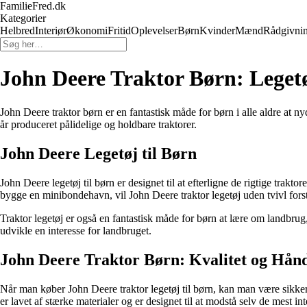
FamilieFred.dk
Kategorier
Helbred
Interiør
Økonomi
Fritid
Oplevelser
Børn
Kvinder
Mænd
Rådgivni
John Deere Traktor Børn: Legetøj
John Deere traktor børn er en fantastisk måde for børn i alle aldre at
år produceret pålidelige og holdbare traktorer.
John Deere Legetøj til Børn
John Deere legetøj til børn er designet til at efterligne de rigtige trak
bygge en minibondehavn, vil John Deere traktor legetøj uden tvivl fors
Traktor legetøj er også en fantastisk måde for børn at lære om landbru
udvikle en interesse for landbruget.
John Deere Traktor Børn: Kvalitet og Hå
Når man køber John Deere traktor legetøj til børn, kan man være sikker p
er lavet af stærke materialer og er designet til at modstå selv de mest in