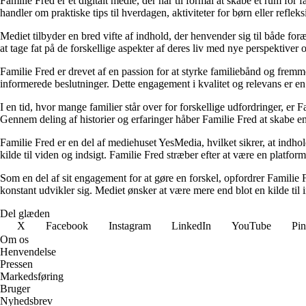
Familie Fred er et digitalt medie, der har til formål at skabe et rum for
handler om praktiske tips til hverdagen, aktiviteter for børn eller reflek
Mediet tilbyder en bred vifte af indhold, der henvender sig til både for
at tage fat på de forskellige aspekter af deres liv med nye perspektiver
Familie Fred er drevet af en passion for at styrke familiebånd og fremme
informerede beslutninger. Dette engagement i kvalitet og relevans er en c
I en tid, hvor mange familier står over for forskellige udfordringer, er 
Gennem deling af historier og erfaringer håber Familie Fred at skabe e
Familie Fred er en del af mediehuset YesMedia, hvilket sikrer, at indho
kilde til viden og indsigt. Familie Fred stræber efter at være en platfo
Som en del af sit engagement for at gøre en forskel, opfordrer Familie F
konstant udvikler sig. Mediet ønsker at være mere end blot en kilde til i
Del glæden
X
Facebook
Instagram
LinkedIn
YouTube
Pin
Om os
Henvendelse
Pressen
Markedsføring
Bruger
Nyhedsbrev