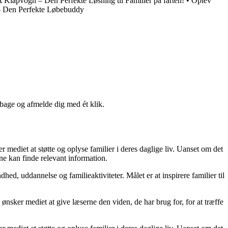
lapvogn – Den Perfekte Løsning til Familier på farten!
•
Oplev
– Den Perfekte Løbebuddy
lbage og afmelde dig med ét klik.
r mediet at støtte og oplyse familier i deres daglige liv. Uanset om det
rne kan finde relevant information.
d, uddannelse og familieaktiviteter. Målet er at inspirere familier til
ønsker mediet at give læserne den viden, de har brug for, for at træffe