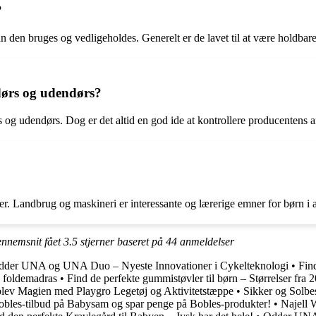
?
 den bruges og vedligeholdes. Generelt er de lavet til at være holdbare
dørs og udendørs?
s og udendørs. Dog er det altid en god ide at kontrollere producentens a
er. Landbrug og maskineri er interessante og lærerige emner for børn i a
gennemsnit fået
3.5
stjerner baseret på
44
anmeldelser
dder UNA og UNA Duo – Nyeste Innovationer i Cykelteknologi
•
Find
0 foldemadras
•
Find de perfekte gummistøvler til børn – Størrelser fra 
lev Magien med Playgro Legetøj og Aktivitetstæppe
•
Sikker og Solbe
obles-tilbud på Babysam og spar penge på Bobles-produkter!
•
Najell W