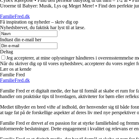
Cybex Kørepose
•
Find den perfekte babybog til dit barn – 1-2 år
•
Fin
Uroerne til Babyer: Musik, Lys og Meget Mere!
•
Find den perfekte jun
FamilieFred.dk
Få inspiration og nyheder – skriv dig op
Nyhedsbrevet, du faktisk har lyst til at læse.
Indtast din e-mail her
Deltag
Jeg accepterer, at mine oplysninger håndteres i overensstemmelse m
Når du skriver dig op til vores nyhedsbrev, accepterer du vores regler 
Lær os at kende
Familie Fred
FamilieFred.dk
Familie Fred er et digitalt medie, der har til formål at skabe et rum for
handler om praktiske tips til hverdagen, aktiviteter for børn eller reflek
Mediet tilbyder en bred vifte af indhold, der henvender sig til både for
at tage fat på de forskellige aspekter af deres liv med nye perspektiver
Familie Fred er drevet af en passion for at styrke familiebånd og fremme
informerede beslutninger. Dette engagement i kvalitet og relevans er en c