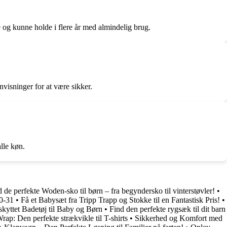
 og kunne holde i flere år med almindelig brug.
nvisninger for at være sikker.
lle køn.
 de perfekte Woden-sko til børn – fra begyndersko til vinterstøvler!
•
20-31
•
Få et Babysæt fra Tripp Trapp og Stokke til en Fantastisk Pris!
•
skyttet Badetøj til Baby og Børn
•
Find den perfekte rygsæk til dit barn
rap: Den perfekte strækvikle til T-shirts
•
Sikkerhed og Komfort med