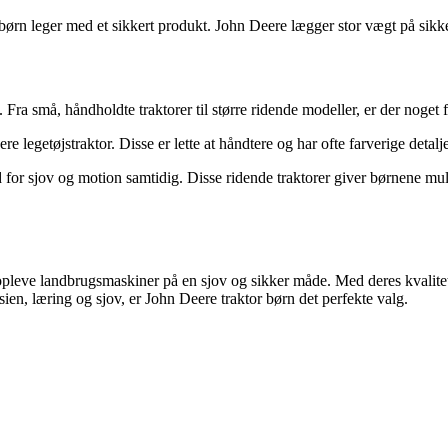
børn leger med et sikkert produkt. John Deere lægger stor vægt på sikke
re. Fra små, håndholdte traktorer til større ridende modeller, er der noget
re legetøjstraktor. Disse er lette at håndtere og har ofte farverige deta
d for sjov og motion samtidig. Disse ridende traktorer giver børnene m
 at opleve landbrugsmaskiner på en sjov og sikker måde. Med deres kval
asien, læring og sjov, er John Deere traktor børn det perfekte valg.