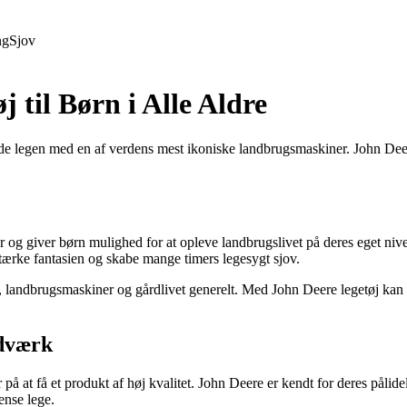
ng
Sjov
 til Børn i Alle Aldre
 nyde legen med en af ​​verdens mest ikoniske landbrugsmaskiner. John D
torer og giver børn mulighed for at opleve landbrugslivet på deres eget ni
tærke fantasien og skabe mange timers legesygt sjov.
g, landbrugsmaskiner og gårdlivet generelt. Med John Deere legetøj kan 
ndværk
å at få et produkt af høj kvalitet. John Deere er kendt for deres pålidel
tense lege.