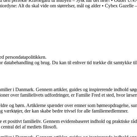
d den perfekte Kravlegård til Babyen – Jysk har det hele!
•
Odder UNA K
iordyne: Alt du skal vide om størrelser, mål og alder
•
Cybex Gazelle 
ed persondatapolitikken.
for databehandling og brug. Du kan til enhver tid trække dit samtykke ti
 familier i Danmark. Gennem artikler, guides og inspirerende indhold søge
sioner over familielivets udfordringer, er Familie Fred et sted, hvor læse
ældre og børn. Artiklerne spænder over emner som børneopdragelse, sundhe
 og værktøjer, der kan skabe bedre trivsel for alle familiemedlemmer.
 et positivt familieliv. Gennem evidensbaseret indhold og praktiske råd 
entral del af mediets filosofi.