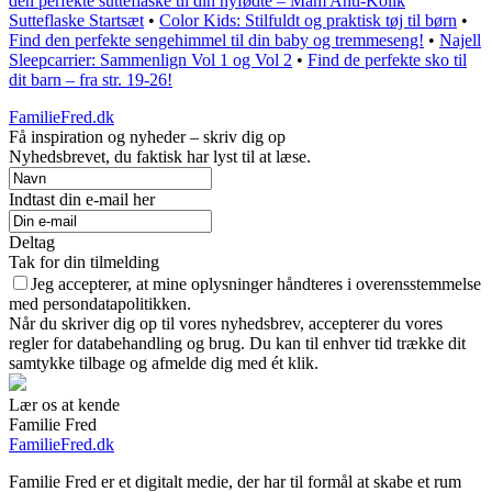
den perfekte sutteflaske til din nyfødte – Mam Anti-Kolik
Sutteflaske Startsæt
•
Color Kids: Stilfuldt og praktisk tøj til børn
•
Find den perfekte sengehimmel til din baby og tremmeseng!
•
Najell
Sleepcarrier: Sammenlign Vol 1 og Vol 2
•
Find de perfekte sko til
dit barn – fra str. 19-26!
FamilieFred.dk
Få inspiration og nyheder – skriv dig op
Nyhedsbrevet, du faktisk har lyst til at læse.
Indtast din e-mail her
Deltag
Tak for din tilmelding
Jeg accepterer, at mine oplysninger håndteres i overensstemmelse
med persondatapolitikken.
Når du skriver dig op til vores nyhedsbrev, accepterer du vores
regler for databehandling og brug. Du kan til enhver tid trække dit
samtykke tilbage og afmelde dig med ét klik.
Lær os at kende
Familie Fred
FamilieFred.dk
Familie Fred er et digitalt medie, der har til formål at skabe et rum