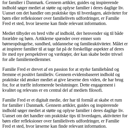
for familier i Danmark. Gennem artikler, guides og inspirerende
indhold søger mediet at støtte og oplyse familier i deres daglige liv.
Uanset om det handler om praktiske tips til hverdagen, aktiviteter for
børn eller refleksioner over familielivets udfordringer, er Familie
Fred et sted, hvor læserne kan finde relevant information.
Mediet tilbyder en bred vifte af indhold, der henvender sig til både
forældre og børn. Artiklerne spænder over emner som
børneopdragelse, sundhed, uddannelse og familieaktiviteter. Målet er
at inspirere familier til at tage fat på de forskellige aspekter af deres
liv med nye perspektiver og værktøjer, der kan skabe bedre trivsel
for alle familiemedlemmer.
Familie Fred er drevet af en passion for at styrke familiebånd og
fremme et positivt familieliv. Gennem evidensbaseret indhold og
praktiske råd ønsker mediet at give læserne den viden, de har brug
for, for at træffe informerede beslutninger. Dette engagement i
kvalitet og relevans er en central del af mediets filosofi.
Familie Fred er et digitalt medie, der har til formål at skabe et rum
for familier i Danmark. Gennem artikler, guides og inspirerende
indhold søger mediet at støtte og oplyse familier i deres daglige liv.
Uanset om det handler om praktiske tips til hverdagen, aktiviteter for
børn eller refleksioner over familielivets udfordringer, er Familie
Fred et sted, hvor læserne kan finde relevant information.