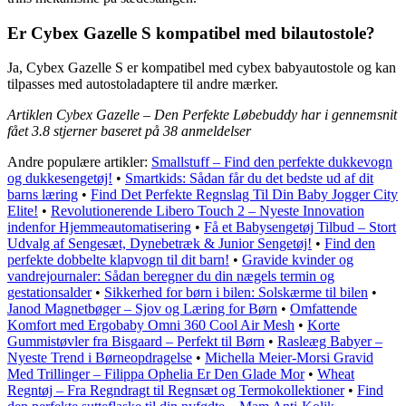
Er Cybex Gazelle S kompatibel med bilautostole?
Ja, Cybex Gazelle S er kompatibel med cybex babyautostole og kan
tilpasses med autostoladaptere til andre mærker.
Artiklen Cybex Gazelle – Den Perfekte Løbebuddy har i gennemsnit
fået
3.8
stjerner baseret på
38
anmeldelser
Andre populære artikler:
Smallstuff – Find den perfekte dukkevogn
og dukkesengetøj!
•
Smartkids: Sådan får du det bedste ud af dit
barns læring
•
Find Det Perfekte Regnslag Til Din Baby Jogger City
Elite!
•
Revolutionerende Libero Touch 2 – Nyeste Innovation
indenfor Hjemmeautomatisering
•
Få et Babysengetøj Tilbud – Stort
Udvalg af Sengesæt, Dynebetræk & Junior Sengetøj!
•
Find den
perfekte dobbelte klapvogn til dit barn!
•
Gravide kvinder og
vandrejournaler: Sådan beregner du din nægels termin og
gestationsalder
•
Sikkerhed for børn i bilen: Solskærme til bilen
•
Janod Magnetbøger – Sjov og Læring for Børn
•
Omfattende
Komfort med Ergobaby Omni 360 Cool Air Mesh
•
Korte
Gummistøvler fra Bisgaard – Perfekt til Børn
•
Rasleæg Babyer –
Nyeste Trend i Børneopdragelse
•
Michella Meier-Morsi Gravid
Med Trillinger – Filippa Ophelia Er Den Glade Mor
•
Wheat
Regntøj – Fra Regndragt til Regnsæt og Termokollektioner
•
Find