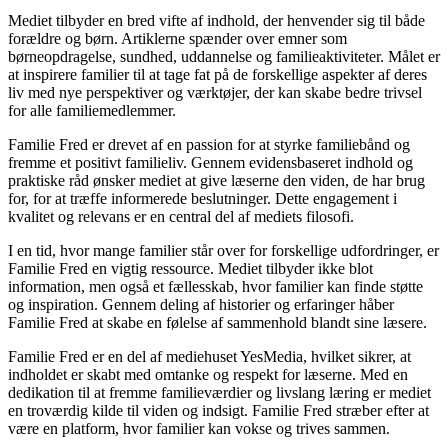
Mediet tilbyder en bred vifte af indhold, der henvender sig til både
forældre og børn. Artiklerne spænder over emner som
børneopdragelse, sundhed, uddannelse og familieaktiviteter. Målet er
at inspirere familier til at tage fat på de forskellige aspekter af deres
liv med nye perspektiver og værktøjer, der kan skabe bedre trivsel
for alle familiemedlemmer.
Familie Fred er drevet af en passion for at styrke familiebånd og
fremme et positivt familieliv. Gennem evidensbaseret indhold og
praktiske råd ønsker mediet at give læserne den viden, de har brug
for, for at træffe informerede beslutninger. Dette engagement i
kvalitet og relevans er en central del af mediets filosofi.
I en tid, hvor mange familier står over for forskellige udfordringer, er
Familie Fred en vigtig ressource. Mediet tilbyder ikke blot
information, men også et fællesskab, hvor familier kan finde støtte
og inspiration. Gennem deling af historier og erfaringer håber
Familie Fred at skabe en følelse af sammenhold blandt sine læsere.
Familie Fred er en del af mediehuset YesMedia, hvilket sikrer, at
indholdet er skabt med omtanke og respekt for læserne. Med en
dedikation til at fremme familieværdier og livslang læring er mediet
en troværdig kilde til viden og indsigt. Familie Fred stræber efter at
være en platform, hvor familier kan vokse og trives sammen.