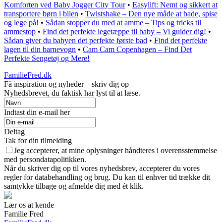
Komforten ved Baby Jogger City Tour
•
Easylift: Nemt og sikkert at
transportere børn i bilen
•
Twistshake – Den nye måde at bade, spise
og lege på!
•
Sådan stopper du med at amme – Tips og tricks til
ammestop
•
Find det perfekte legetæppe til baby – Vi guider dig!
•
Sådan giver du babyen det perfekte første bad
•
Find det perfekte
lagen til din barnevogn
•
Cam Cam Copenhagen – Find Det
Perfekte Sengetøj og Mere!
FamilieFred.dk
Få inspiration og nyheder – skriv dig op
Nyhedsbrevet, du faktisk har lyst til at læse.
Indtast din e-mail her
Deltag
Tak for din tilmelding
Jeg accepterer, at mine oplysninger håndteres i overensstemmelse
med persondatapolitikken.
Når du skriver dig op til vores nyhedsbrev, accepterer du vores
regler for databehandling og brug. Du kan til enhver tid trække dit
samtykke tilbage og afmelde dig med ét klik.
Lær os at kende
Familie Fred