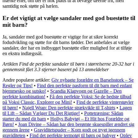
mærke efter, om der er nok plads til at bevæge tæerne frit, men
samtidig nok støtte på hælen.
Er det vigtigt at vælge sandaler med god buestøtte til
mit barn?
Ja, sandaler med god buestøtte er vigtige for at sikre korrekt
fodudvikling og støtte for dit barns fødder. Det anbefales at vælge
sandaler, der har en indbygget buestøtte eller mulighed for at tilføje
en ekstra indlægssål.
Artiklen Find de perfekte sandaler til børn i størrelserne 20-32 har i
gennemsnit fået
3.3
stjerner baseret på
13
anmeldelser
Andre populære artikler:
Giv nybagte forældre en Barselsstork – Se
Regler og Tips!
•
Find den perfekte pasform til dit barn med enfant
hjemmesko og sutsko!
•
Scandia Klapvogn og Gazelle – Den
perfekte kombination!
•
Få den perfekte Voksi: Se de bedste tilbud
på Voksi Classic, Explorer og Mini!
•
Find de perfekte vinterstøvler
til børn!
•
Najell Wrap: Den perfekte strækvikle til T-shirts
•
Lagen
til Lift – Sådan Vælger Du Det Rigtige!
•
Pottetræning: Sådan
starter du med dit barn
•
Hollys Babytøj – Et Hit hos Forældre og
Børn!
•
Joan Divine – Sådan har den berømte skuespiller ændret sig
gennem årene
•
Graviditetspuder – Kom godt og trygt igennem
graviditeten
•
Find det perfekte termotøj til børn og babyer
•
Oplev