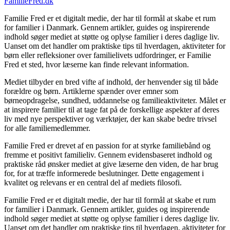
FamilieFred.dk
Familie Fred er et digitalt medie, der har til formål at skabe et rum
for familier i Danmark. Gennem artikler, guides og inspirerende
indhold søger mediet at støtte og oplyse familier i deres daglige liv.
Uanset om det handler om praktiske tips til hverdagen, aktiviteter for
børn eller refleksioner over familielivets udfordringer, er Familie
Fred et sted, hvor læserne kan finde relevant information.
Mediet tilbyder en bred vifte af indhold, der henvender sig til både
forældre og børn. Artiklerne spænder over emner som
børneopdragelse, sundhed, uddannelse og familieaktiviteter. Målet er
at inspirere familier til at tage fat på de forskellige aspekter af deres
liv med nye perspektiver og værktøjer, der kan skabe bedre trivsel
for alle familiemedlemmer.
Familie Fred er drevet af en passion for at styrke familiebånd og
fremme et positivt familieliv. Gennem evidensbaseret indhold og
praktiske råd ønsker mediet at give læserne den viden, de har brug
for, for at træffe informerede beslutninger. Dette engagement i
kvalitet og relevans er en central del af mediets filosofi.
Familie Fred er et digitalt medie, der har til formål at skabe et rum
for familier i Danmark. Gennem artikler, guides og inspirerende
indhold søger mediet at støtte og oplyse familier i deres daglige liv.
Uanset om det handler om praktiske tips til hverdagen, aktiviteter for