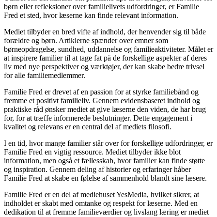
børn eller refleksioner over familielivets udfordringer, er Familie
Fred et sted, hvor læserne kan finde relevant information.
Mediet tilbyder en bred vifte af indhold, der henvender sig til både
forældre og børn. Artiklerne spænder over emner som
børneopdragelse, sundhed, uddannelse og familieaktiviteter. Målet er
at inspirere familier til at tage fat på de forskellige aspekter af deres
liv med nye perspektiver og værktøjer, der kan skabe bedre trivsel
for alle familiemedlemmer.
Familie Fred er drevet af en passion for at styrke familiebånd og
fremme et positivt familieliv. Gennem evidensbaseret indhold og
praktiske råd ønsker mediet at give læserne den viden, de har brug
for, for at træffe informerede beslutninger. Dette engagement i
kvalitet og relevans er en central del af mediets filosofi.
I en tid, hvor mange familier står over for forskellige udfordringer, er
Familie Fred en vigtig ressource. Mediet tilbyder ikke blot
information, men også et fællesskab, hvor familier kan finde støtte
og inspiration. Gennem deling af historier og erfaringer håber
Familie Fred at skabe en følelse af sammenhold blandt sine læsere.
Familie Fred er en del af mediehuset YesMedia, hvilket sikrer, at
indholdet er skabt med omtanke og respekt for læserne. Med en
dedikation til at fremme familieværdier og livslang læring er mediet