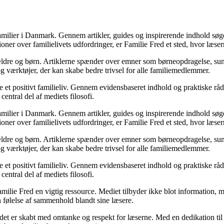
 familier i Danmark. Gennem artikler, guides og inspirerende indhold søge
sioner over familielivets udfordringer, er Familie Fred et sted, hvor læse
ældre og børn. Artiklerne spænder over emner som børneopdragelse, sundhe
 og værktøjer, der kan skabe bedre trivsel for alle familiemedlemmer.
 et positivt familieliv. Gennem evidensbaseret indhold og praktiske råd 
entral del af mediets filosofi.
 familier i Danmark. Gennem artikler, guides og inspirerende indhold søge
sioner over familielivets udfordringer, er Familie Fred et sted, hvor læse
ældre og børn. Artiklerne spænder over emner som børneopdragelse, sundhe
 og værktøjer, der kan skabe bedre trivsel for alle familiemedlemmer.
 et positivt familieliv. Gennem evidensbaseret indhold og praktiske råd 
entral del af mediets filosofi.
Familie Fred en vigtig ressource. Mediet tilbyder ikke blot information, m
n følelse af sammenhold blandt sine læsere.
ldet er skabt med omtanke og respekt for læserne. Med en dedikation til