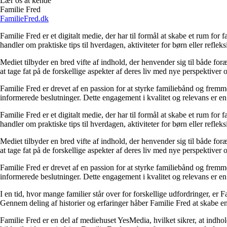
Lær os at kende
Familie Fred
FamilieFred.dk
Familie Fred er et digitalt medie, der har til formål at skabe et rum for
handler om praktiske tips til hverdagen, aktiviteter for børn eller reflek
Mediet tilbyder en bred vifte af indhold, der henvender sig til både for
at tage fat på de forskellige aspekter af deres liv med nye perspektiver
Familie Fred er drevet af en passion for at styrke familiebånd og fremme
informerede beslutninger. Dette engagement i kvalitet og relevans er en c
Familie Fred er et digitalt medie, der har til formål at skabe et rum for
handler om praktiske tips til hverdagen, aktiviteter for børn eller reflek
Mediet tilbyder en bred vifte af indhold, der henvender sig til både for
at tage fat på de forskellige aspekter af deres liv med nye perspektiver
Familie Fred er drevet af en passion for at styrke familiebånd og fremme
informerede beslutninger. Dette engagement i kvalitet og relevans er en c
I en tid, hvor mange familier står over for forskellige udfordringer, er 
Gennem deling af historier og erfaringer håber Familie Fred at skabe e
Familie Fred er en del af mediehuset YesMedia, hvilket sikrer, at indho