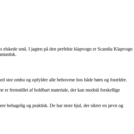
res elskede små. I jagten på den perfekte klapvogn er Scandia Klapvogn
ntastisk.
 med stor omhu og opfylder alle behovene hos både børn og forældre.
er fremstillet af holdbart materiale, der kan modstå forskellige
re behagelig og praktisk. De har store hjul, der sikrer en jævn og