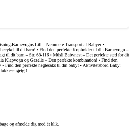
sning:Barnevogns Lift – Nemmere Transport af Babyer
•
ecykel til dit barn!
•
Find den perfekte Kopholder til din Barnevogn –
gt til dit barn – Str. 68-116
•
Müsli Babynest – Det perfekte sted for dit
ia Klapvogn og Gazelle – Den perfekte kombination!
•
Find den
y
•
Find den perfekte neglesaks til din baby!
•
Aktivitetsbord Baby:
 dukkesengetøj!
lbage og afmelde dig med ét klik.