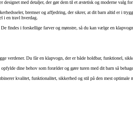
r designet med detaljer, der gør dem til et æstetisk og moderne valg for
rhedsseler, bremser og affjedring, der sikrer, at dit barn altid er i tr
l i en travl hverdag.
e findes i forskellige farver og mønstre, så du kan vælge en klapvogn, d
e verdener. Du får en klapvogn, der er både holdbar, funktionel, sikker
t opfylde dine behov som forælder og gøre turen med dit barn så behage
erer kvalitet, funktionalitet, sikkerhed og stil på den mest optimale 