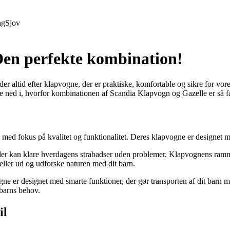
ng
Sjov
Den perfekte kombination!
r altid efter klapvogne, der er praktiske, komfortable og sikre for vo
e ned i, hvorfor kombinationen af Scandia Klapvogn og Gazelle er så fa
e med fokus på kvalitet og funktionalitet. Deres klapvogne er designet
der kan klare hverdagens strabadser uden problemer. Klapvognens ramme 
 eller ud og udforske naturen med dit barn.
ne er designet med smarte funktioner, der gør transporten af dit barn me
 barns behov.
il