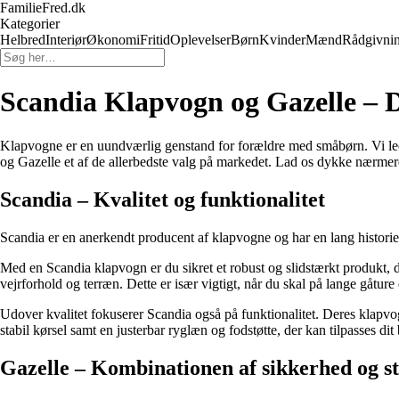
FamilieFred.dk
Kategorier
Helbred
Interiør
Økonomi
Fritid
Oplevelser
Børn
Kvinder
Mænd
Rådgivni
Scandia Klapvogn og Gazelle – 
Klapvogne er en uundværlig genstand for forældre med småbørn. Vi lede
og Gazelle et af de allerbedste valg på markedet. Lad os dykke nærmer
Scandia – Kvalitet og funktionalitet
Scandia er en anerkendt producent af klapvogne og har en lang histori
Med en Scandia klapvogn er du sikret et robust og slidstærkt produkt, 
vejrforhold og terræn. Dette er især vigtigt, når du skal på lange gåture
Udover kvalitet fokuserer Scandia også på funktionalitet. Deres klapvog
stabil kørsel samt en justerbar ryglæn og fodstøtte, der kan tilpasses dit
Gazelle – Kombinationen af sikkerhed og st