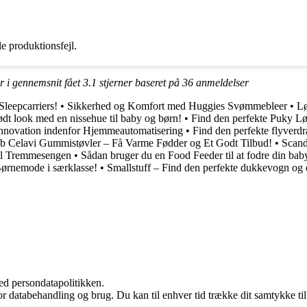
e produktionsfejl.
r i gennemsnit fået
3.1
stjerner baseret på
36
anmeldelser
Sleepcarriers!
•
Sikkerhed og Komfort med Huggies Svømmebleer
•
Lø
ødt look med en nissehue til baby og børn!
•
Find den perfekte Puky Løb
Innovation indenfor Hjemmeautomatisering
•
Find den perfekte flyverdra
b Celavi Gummistøvler – Få Varme Fødder og Et Godt Tilbud!
•
Scand
til Tremmesengen
•
Sådan bruger du en Food Feeder til at fodre din bab
Børnemode i særklasse!
•
Smallstuff – Find den perfekte dukkevogn og
ed persondatapolitikken.
for databehandling og brug. Du kan til enhver tid trække dit samtykke ti