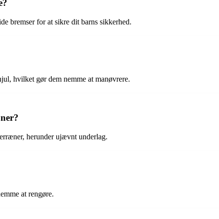
e?
e bremser for at sikre dit barns sikkerhed.
 hjul, hvilket gør dem nemme at manøvrere.
æner?
 terræner, herunder ujævnt underlag.
 nemme at rengøre.