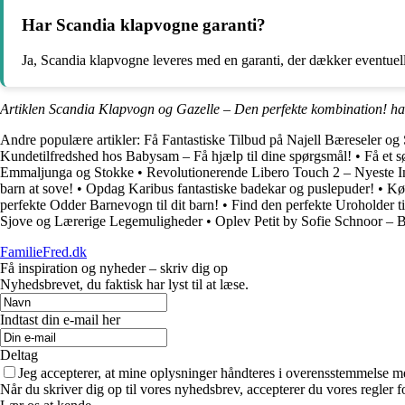
Har Scandia klapvogne garanti?
Ja, Scandia klapvogne leveres med en garanti, der dækker eventuell
Artiklen Scandia Klapvogn og Gazelle – Den perfekte kombination! ha
Andre populære artikler:
Få Fantastiske Tilbud på Najell Bæreseler og 
Kundetilfredshed hos Babysam – Få hjælp til dine spørgsmål!
•
Få et s
Emmaljunga og Stokke
•
Revolutionerende Libero Touch 2 – Nyeste 
barn at sove!
•
Opdag Karibus fantastiske badekar og puslepuder!
•
Kø
perfekte Odder Barnevogn til dit barn!
•
Find den perfekte Uroholder 
Sjove og Lærerige Legemuligheder
•
Oplev Petit by Sofie Schnoor – 
FamilieFred.dk
Få inspiration og nyheder – skriv dig op
Nyhedsbrevet, du faktisk har lyst til at læse.
Indtast din e-mail her
Deltag
Jeg accepterer, at mine oplysninger håndteres i overensstemmelse m
Når du skriver dig op til vores nyhedsbrev, accepterer du vores regler 