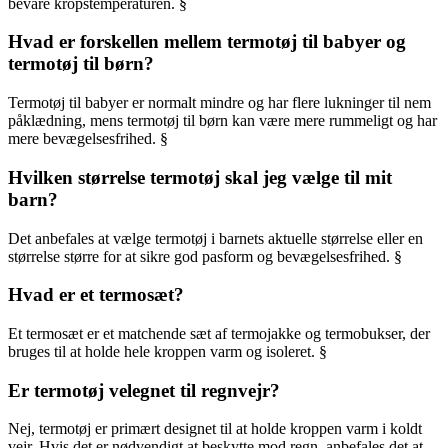
bevare kropstemperaturen. §
Hvad er forskellen mellem termotøj til babyer og
termotøj til børn?
Termotøj til babyer er normalt mindre og har flere lukninger til nem
påklædning, mens termotøj til børn kan være mere rummeligt og har
mere bevægelsesfrihed. §
Hvilken størrelse termotøj skal jeg vælge til mit
barn?
Det anbefales at vælge termotøj i barnets aktuelle størrelse eller en
størrelse større for at sikre god pasform og bevægelsesfrihed. §
Hvad er et termosæt?
Et termosæt er et matchende sæt af termojakke og termobukser, der
bruges til at holde hele kroppen varm og isoleret. §
Er termotøj velegnet til regnvejr?
Nej, termotøj er primært designet til at holde kroppen varm i koldt
vejr. Hvis det er nødvendigt at beskytte mod regn, anbefales det at