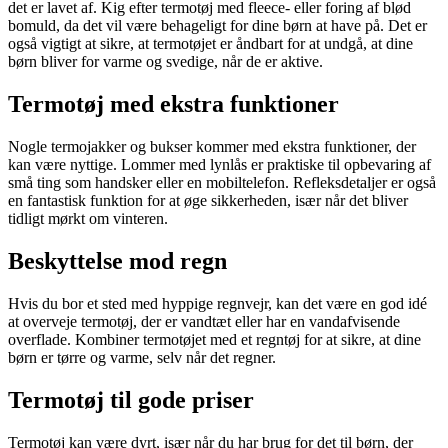
det er lavet af. Kig efter termotøj med fleece- eller foring af blød
bomuld, da det vil være behageligt for dine børn at have på. Det er
også vigtigt at sikre, at termotøjet er åndbart for at undgå, at dine
børn bliver for varme og svedige, når de er aktive.
Termotøj med ekstra funktioner
Nogle termojakker og bukser kommer med ekstra funktioner, der
kan være nyttige. Lommer med lynlås er praktiske til opbevaring af
små ting som handsker eller en mobiltelefon. Refleksdetaljer er også
en fantastisk funktion for at øge sikkerheden, især når det bliver
tidligt mørkt om vinteren.
Beskyttelse mod regn
Hvis du bor et sted med hyppige regnvejr, kan det være en god idé
at overveje termotøj, der er vandtæt eller har en vandafvisende
overflade. Kombiner termotøjet med et regntøj for at sikre, at dine
børn er tørre og varme, selv når det regner.
Termotøj til gode priser
Termotøj kan være dyrt, især når du har brug for det til børn, der