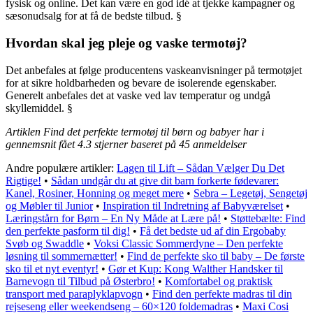
fysisk og online. Det kan være en god idé at tjekke kampagner og
sæsonudsalg for at få de bedste tilbud. §
Hvordan skal jeg pleje og vaske termotøj?
Det anbefales at følge producentens vaskeanvisninger på termotøjet
for at sikre holdbarheden og bevare de isolerende egenskaber.
Generelt anbefales det at vaske ved lav temperatur og undgå
skyllemiddel. §
Artiklen Find det perfekte termotøj til børn og babyer har i
gennemsnit fået
4.3
stjerner baseret på
45
anmeldelser
Andre populære artikler:
Lagen til Lift – Sådan Vælger Du Det
Rigtige!
•
Sådan undgår du at give dit barn forkerte fødevarer:
Kanel, Rosiner, Honning og meget mere
•
Sebra – Legetøj, Sengetøj
og Møbler til Junior
•
Inspiration til Indretning af Babyværelset
•
Læringstårn for Børn – En Ny Måde at Lære på!
•
Støttebælte: Find
den perfekte pasform til dig!
•
Få det bedste ud af din Ergobaby
Svøb og Swaddle
•
Voksi Classic Sommerdyne – Den perfekte
løsning til sommernætter!
•
Find de perfekte sko til baby – De første
sko til et nyt eventyr!
•
Gør et Kup: Kong Walther Handsker til
Barnevogn til Tilbud på Østerbro!
•
Komfortabel og praktisk
transport med paraplyklapvogn
•
Find den perfekte madras til din
rejseseng eller weekendseng – 60×120 foldemadras
•
Maxi Cosi