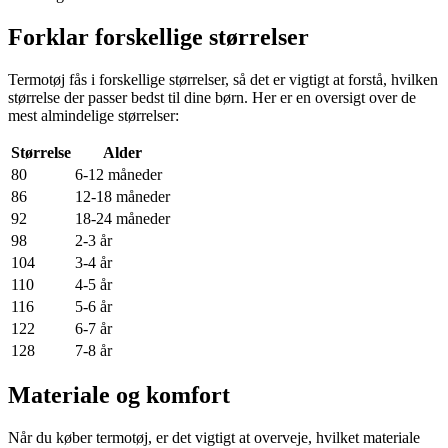
Forklar forskellige størrelser
Termotøj fås i forskellige størrelser, så det er vigtigt at forstå, hvilken
størrelse der passer bedst til dine børn. Her er en oversigt over de
mest almindelige størrelser:
Størrelse
Alder
80
6-12 måneder
86
12-18 måneder
92
18-24 måneder
98
2-3 år
104
3-4 år
110
4-5 år
116
5-6 år
122
6-7 år
128
7-8 år
Materiale og komfort
Når du køber termotøj, er det vigtigt at overveje, hvilket materiale