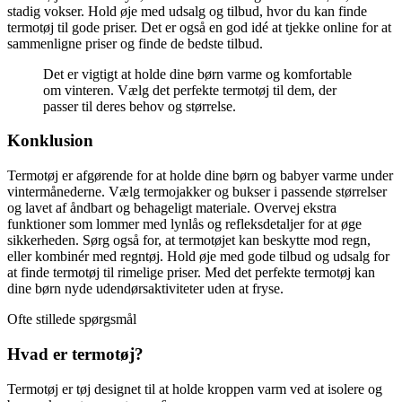
stadig vokser. Hold øje med udsalg og tilbud, hvor du kan finde
termotøj til gode priser. Det er også en god idé at tjekke online for at
sammenligne priser og finde de bedste tilbud.
Det er vigtigt at holde dine børn varme og komfortable
om vinteren. Vælg det perfekte termotøj til dem, der
passer til deres behov og størrelse.
Konklusion
Termotøj er afgørende for at holde dine børn og babyer varme under
vintermånederne. Vælg termojakker og bukser i passende størrelser
og lavet af åndbart og behageligt materiale. Overvej ekstra
funktioner som lommer med lynlås og refleksdetaljer for at øge
sikkerheden. Sørg også for, at termotøjet kan beskytte mod regn,
eller kombinér med regntøj. Hold øje med gode tilbud og udsalg for
at finde termotøj til rimelige priser. Med det perfekte termotøj kan
dine børn nyde udendørsaktiviteter uden at fryse.
Ofte stillede spørgsmål
Hvad er termotøj?
Termotøj er tøj designet til at holde kroppen varm ved at isolere og