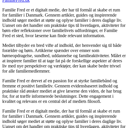
FamilieFred.dk
Familie Fred er et digitalt medie, der har til formål at skabe et rum
for familier i Danmark. Gennem artikler, guides og inspirerende
indhold søger mediet at støtte og oplyse familier i deres daglige liv.
Uanset om det handler om praktiske tips til hverdagen, aktiviteter for
børn eller refleksioner over familielivets udfordringer, er Familie
Fred et sted, hvor læserne kan finde relevant information.
Mediet tilbyder en bred vifte af indhold, der henvender sig til både
forældre og børn. Artiklerne spænder over emner som
børneopdragelse, sundhed, uddannelse og familieaktiviteter. Målet er
at inspirere familier til at tage fat på de forskellige aspekter af deres
liv med nye perspektiver og værktøjer, der kan skabe bedre trivsel
for alle familiemedlemmer.
Familie Fred er drevet af en passion for at styrke familiebånd og
fremme et positivt familieliv. Gennem evidensbaseret indhold og
praktiske råd ønsker mediet at give læserne den viden, de har brug
for, for at træffe informerede beslutninger. Dette engagement i
kvalitet og relevans er en central del af mediets filosofi.
Familie Fred er et digitalt medie, der har til formål at skabe et rum
for familier i Danmark. Gennem artikler, guides og inspirerende
indhold søger mediet at støtte og oplyse familier i deres daglige liv.
Uanset om det handler om praktiske tips til hverdagen, aktiviteter for