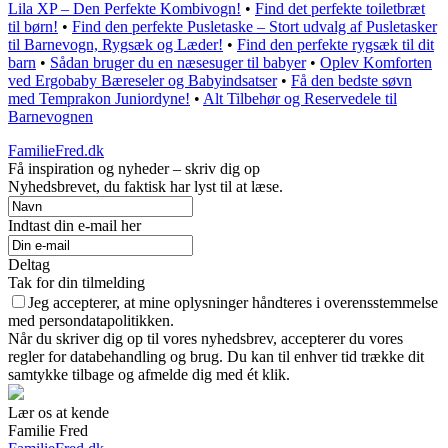
Lila XP – Den Perfekte Kombivogn!
•
Find det perfekte toiletbræt
til børn!
•
Find den perfekte Pusletaske – Stort udvalg af Pusletasker
til Barnevogn, Rygsæk og Læder!
•
Find den perfekte rygsæk til dit
barn
•
Sådan bruger du en næsesuger til babyer
•
Oplev Komforten
ved Ergobaby Bæreseler og Babyindsatser
•
Få den bedste søvn
med Temprakon Juniordyne!
•
Alt Tilbehør og Reservedele til
Barnevognen
FamilieFred.dk
Få inspiration og nyheder – skriv dig op
Nyhedsbrevet, du faktisk har lyst til at læse.
Indtast din e-mail her
Deltag
Tak for din tilmelding
Jeg accepterer, at mine oplysninger håndteres i overensstemmelse
med persondatapolitikken.
Når du skriver dig op til vores nyhedsbrev, accepterer du vores
regler for databehandling og brug. Du kan til enhver tid trække dit
samtykke tilbage og afmelde dig med ét klik.
Lær os at kende
Familie Fred