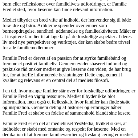
børn eller refleksioner over familielivets udfordringer, er Familie
Fred et sted, hvor læserne kan finde relevant information.
Mediet tilbyder en bred vifte af indhold, der henvender sig til både
forældre og børn. Artiklerne spænder over emner som
børneopdragelse, sundhed, uddannelse og familieaktiviteter. Målet er
at inspirere familier til at tage fat på de forskellige aspekter af deres
liv med nye perspektiver og værktøjer, der kan skabe bedre trivsel
for alle familiemedlemmer.
Familie Fred er drevet af en passion for at styrke familiebånd og
fremme et positivt familieliv. Gennem evidensbaseret indhold og
praktiske råd ønsker mediet at give læserne den viden, de har brug
for, for at træffe informerede beslutninger. Dette engagement i
kvalitet og relevans er en central del af mediets filosofi.
I en tid, hvor mange familier står over for forskellige udfordringer, er
Familie Fred en vigtig ressource. Mediet tilbyder ikke blot
information, men også et fællesskab, hvor familier kan finde støtte
og inspiration. Gennem deling af historier og erfaringer håber
Familie Fred at skabe en følelse af sammenhold blandt sine læsere.
Familie Fred er en del af mediehuset YesMedia, hvilket sikrer, at
indholdet er skabt med omtanke og respekt for læserne. Med en
dedikation til at fremme familieværdier og livslang læring er mediet