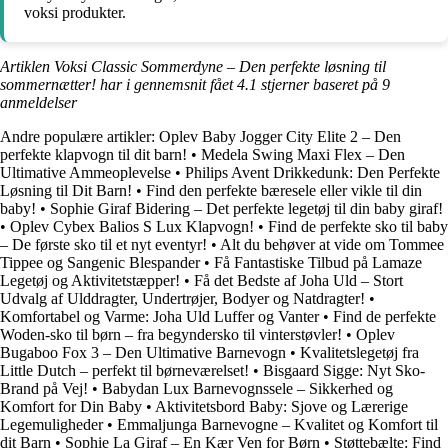
voksi produkter.
Artiklen Voksi Classic Sommerdyne – Den perfekte løsning til
sommernætter! har i gennemsnit fået
4.1
stjerner baseret på
9
anmeldelser
Andre populære artikler:
Oplev Baby Jogger City Elite 2 – Den
perfekte klapvogn til dit barn!
•
Medela Swing Maxi Flex – Den
Ultimative Ammeoplevelse
•
Philips Avent Drikkedunk: Den Perfekte
Løsning til Dit Barn!
•
Find den perfekte bæresele eller vikle til din
baby!
•
Sophie Giraf Bidering – Det perfekte legetøj til din baby giraf!
•
Oplev Cybex Balios S Lux Klapvogn!
•
Find de perfekte sko til baby
– De første sko til et nyt eventyr!
•
Alt du behøver at vide om Tommee
Tippee og Sangenic Blespander
•
Få Fantastiske Tilbud på Lamaze
Legetøj og Aktivitetstæpper!
•
Få det Bedste af Joha Uld – Stort
Udvalg af Ulddragter, Undertrøjer, Bodyer og Natdragter!
•
Komfortabel og Varme: Joha Uld Luffer og Vanter
•
Find de perfekte
Woden-sko til børn – fra begyndersko til vinterstøvler!
•
Oplev
Bugaboo Fox 3 – Den Ultimative Barnevogn
•
Kvalitetslegetøj fra
Little Dutch – perfekt til børneværelset!
•
Bisgaard Sigge: Nyt Sko-
Brand på Vej!
•
Babydan Lux Barnevognssele – Sikkerhed og
Komfort for Din Baby
•
Aktivitetsbord Baby: Sjove og Lærerige
Legemuligheder
•
Emmaljunga Barnevogne – Kvalitet og Komfort til
dit Barn
•
Sophie La Giraf – En Kær Ven for Børn
•
Støttebælte: Find