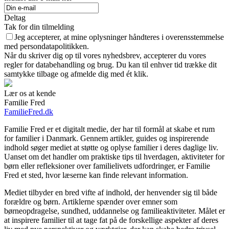
Deltag
Tak for din tilmelding
Jeg accepterer, at mine oplysninger håndteres i overensstemmelse
med persondatapolitikken.
Når du skriver dig op til vores nyhedsbrev, accepterer du vores
regler for databehandling og brug. Du kan til enhver tid trække dit
samtykke tilbage og afmelde dig med ét klik.
Lær os at kende
Familie Fred
FamilieFred.dk
Familie Fred er et digitalt medie, der har til formål at skabe et rum
for familier i Danmark. Gennem artikler, guides og inspirerende
indhold søger mediet at støtte og oplyse familier i deres daglige liv.
Uanset om det handler om praktiske tips til hverdagen, aktiviteter for
børn eller refleksioner over familielivets udfordringer, er Familie
Fred et sted, hvor læserne kan finde relevant information.
Mediet tilbyder en bred vifte af indhold, der henvender sig til både
forældre og børn. Artiklerne spænder over emner som
børneopdragelse, sundhed, uddannelse og familieaktiviteter. Målet er
at inspirere familier til at tage fat på de forskellige aspekter af deres