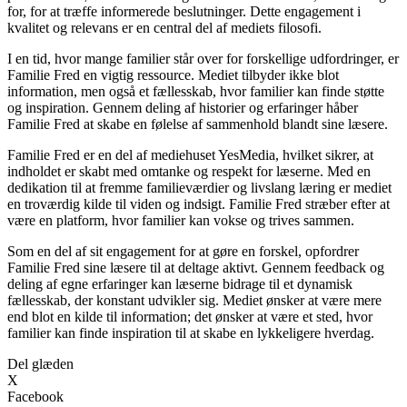
for, for at træffe informerede beslutninger. Dette engagement i
kvalitet og relevans er en central del af mediets filosofi.
I en tid, hvor mange familier står over for forskellige udfordringer, er
Familie Fred en vigtig ressource. Mediet tilbyder ikke blot
information, men også et fællesskab, hvor familier kan finde støtte
og inspiration. Gennem deling af historier og erfaringer håber
Familie Fred at skabe en følelse af sammenhold blandt sine læsere.
Familie Fred er en del af mediehuset YesMedia, hvilket sikrer, at
indholdet er skabt med omtanke og respekt for læserne. Med en
dedikation til at fremme familieværdier og livslang læring er mediet
en troværdig kilde til viden og indsigt. Familie Fred stræber efter at
være en platform, hvor familier kan vokse og trives sammen.
Som en del af sit engagement for at gøre en forskel, opfordrer
Familie Fred sine læsere til at deltage aktivt. Gennem feedback og
deling af egne erfaringer kan læserne bidrage til et dynamisk
fællesskab, der konstant udvikler sig. Mediet ønsker at være mere
end blot en kilde til information; det ønsker at være et sted, hvor
familier kan finde inspiration til at skabe en lykkeligere hverdag.
Del glæden
X
Facebook