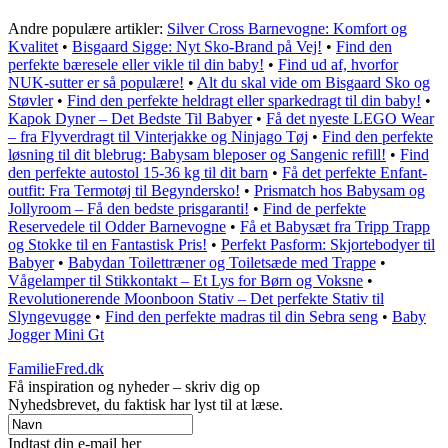
Andre populære artikler:
Silver Cross Barnevogne: Komfort og
Kvalitet
•
Bisgaard Sigge: Nyt Sko-Brand på Vej!
•
Find den
perfekte bæresele eller vikle til din baby!
•
Find ud af, hvorfor
NUK-sutter er så populære!
•
Alt du skal vide om Bisgaard Sko og
Støvler
•
Find den perfekte heldragt eller sparkedragt til din baby!
•
Kapok Dyner – Det Bedste Til Babyer
•
Få det nyeste LEGO Wear
– fra Flyverdragt til Vinterjakke og Ninjago Tøj
•
Find den perfekte
løsning til dit blebrug: Babysam bleposer og Sangenic refill!
•
Find
den perfekte autostol 15-36 kg til dit barn
•
Få det perfekte Enfant-
outfit: Fra Termotøj til Begyndersko!
•
Prismatch hos Babysam og
Jollyroom – Få den bedste prisgaranti!
•
Find de perfekte
Reservedele til Odder Barnevogne
•
Få et Babysæt fra Tripp Trapp
og Stokke til en Fantastisk Pris!
•
Perfekt Pasform: Skjortebodyer til
Babyer
•
Babydan Toilettræner og Toiletsæde med Trappe
•
Vågelamper til Stikkontakt – Et Lys for Børn og Voksne
•
Revolutionerende Moonboon Stativ – Det perfekte Stativ til
Slyngevugge
•
Find den perfekte madras til din Sebra seng
•
Baby
Jogger Mini Gt
FamilieFred.dk
Få inspiration og nyheder – skriv dig op
Nyhedsbrevet, du faktisk har lyst til at læse.
Indtast din e-mail her