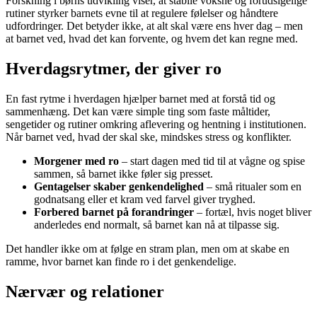
Forskning i børns udvikling viser, at stabile voksne og forudsigelige
rutiner styrker barnets evne til at regulere følelser og håndtere
udfordringer. Det betyder ikke, at alt skal være ens hver dag – men
at barnet ved, hvad det kan forvente, og hvem det kan regne med.
Hverdagsrytmer, der giver ro
En fast rytme i hverdagen hjælper barnet med at forstå tid og
sammenhæng. Det kan være simple ting som faste måltider,
sengetider og rutiner omkring aflevering og hentning i institutionen.
Når barnet ved, hvad der skal ske, mindskes stress og konflikter.
Morgener med ro
– start dagen med tid til at vågne og spise
sammen, så barnet ikke føler sig presset.
Gentagelser skaber genkendelighed
– små ritualer som en
godnatsang eller et kram ved farvel giver tryghed.
Forbered barnet på forandringer
– fortæl, hvis noget bliver
anderledes end normalt, så barnet kan nå at tilpasse sig.
Det handler ikke om at følge en stram plan, men om at skabe en
ramme, hvor barnet kan finde ro i det genkendelige.
Nærvær og relationer