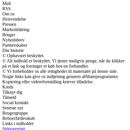
Mail
RSS
Om os
Henvendelse
Pressen
Markedsføring
Bruger
Nyhedsbrev
Partnerskaber
Din historie
© Ophavsret beskyttet.
© Alt indhold er beskyttet. Vi tjener muligvis penge, når du klikker
på et link og foretager et køb hos en forhandler.
© Vi forbeholder os alle rettigheder til materialet på denne side.
Nogle links kan give os indtjening gennem affiliateprogrammer.
Kopiering eller videreformidling kræver tilladelse.
Kreds
Tilknyt dig
Tilmeld
Social kontakt
Seneste nyt
Brugergruppe
Beboerfællesskab
Links i indholdet
Sideoversigt