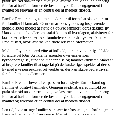
praktiske råd ønsker mediet at give læserne den viden, de har brug
for, for at træffe informerede beslutninger. Dette engagement i
kvalitet og relevans er en central del af mediets filosofi.
Familie Fred er et digitalt medie, der har til formål at skabe et rum
for familier i Danmark. Gennem artikler, guides og inspirerende
indhold søger mediet at støtte og oplyse familier i deres daglige liv.
Uanset om det handler om praktiske tips til hverdagen, aktiviteter for
børn eller refleksioner over familielivets udfordringer, er Familie
Fred et sted, hvor læserne kan finde relevant information.
Mediet tilbyder en bred vifte af indhold, der henvender sig til både
forældre og børn. Artiklerne spænder over emner som
børneopdragelse, sundhed, uddannelse og familieaktiviteter. Målet er
at inspirere familier til at tage fat på de forskellige aspekter af deres
liv med nye perspektiver og værktøjer, der kan skabe bedre trivsel
for alle familiemedlemmer.
Familie Fred er drevet af en passion for at styrke familiebånd og
fremme et positivt familieliv. Gennem evidensbaseret indhold og
praktiske råd ønsker mediet at give læserne den viden, de har brug
for, for at træffe informerede beslutninger. Dette engagement i
kvalitet og relevans er en central del af mediets filosofi.
I en tid, hvor mange familier står over for forskellige udfordringer, er
Familie Fred en vigtig ressource. Mediet tilbyder ikke blot