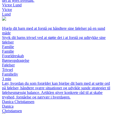
del af jeres hverdag.
Victor Lund
Victor
Lund
Hjælp dit barn med at forstå og håndtere sine følelser på en sund
måde
Styrk dit barns trivsel ved at støtte det i at forstå og udtrykke sine
følelser
Familie
Familie
Forældreskab
Børneopdragelse
Følelser
Trivsel
Familieliv
3 min
Lær, hvordan du som forælder kan hjælpe dit barn med at sætte ord
på følelser, håndtere svære situationer og udvikle sunde strategier til
følelsesmæssig balance. Artiklen giver konkrete råd til at skabe
tryghed, forståelse og nærvær i hverdagen.
Danica Christiansen
Danica
Christiansen