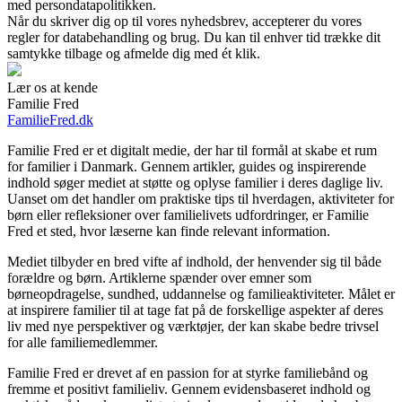
med persondatapolitikken.
Når du skriver dig op til vores nyhedsbrev, accepterer du vores
regler for databehandling og brug. Du kan til enhver tid trække dit
samtykke tilbage og afmelde dig med ét klik.
Lær os at kende
Familie Fred
FamilieFred.dk
Familie Fred er et digitalt medie, der har til formål at skabe et rum
for familier i Danmark. Gennem artikler, guides og inspirerende
indhold søger mediet at støtte og oplyse familier i deres daglige liv.
Uanset om det handler om praktiske tips til hverdagen, aktiviteter for
børn eller refleksioner over familielivets udfordringer, er Familie
Fred et sted, hvor læserne kan finde relevant information.
Mediet tilbyder en bred vifte af indhold, der henvender sig til både
forældre og børn. Artiklerne spænder over emner som
børneopdragelse, sundhed, uddannelse og familieaktiviteter. Målet er
at inspirere familier til at tage fat på de forskellige aspekter af deres
liv med nye perspektiver og værktøjer, der kan skabe bedre trivsel
for alle familiemedlemmer.
Familie Fred er drevet af en passion for at styrke familiebånd og
fremme et positivt familieliv. Gennem evidensbaseret indhold og