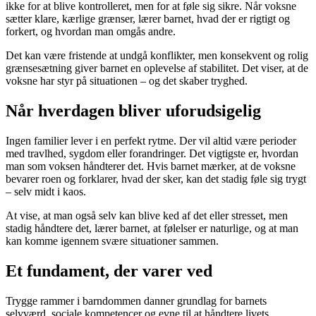
ikke for at blive kontrolleret, men for at føle sig sikre. Når voksne
sætter klare, kærlige grænser, lærer barnet, hvad der er rigtigt og
forkert, og hvordan man omgås andre.
Det kan være fristende at undgå konflikter, men konsekvent og rolig
grænsesætning giver barnet en oplevelse af stabilitet. Det viser, at de
voksne har styr på situationen – og det skaber tryghed.
Når hverdagen bliver uforudsigelig
Ingen familier lever i en perfekt rytme. Der vil altid være perioder
med travlhed, sygdom eller forandringer. Det vigtigste er, hvordan
man som voksen håndterer det. Hvis barnet mærker, at de voksne
bevarer roen og forklarer, hvad der sker, kan det stadig føle sig trygt
– selv midt i kaos.
At vise, at man også selv kan blive ked af det eller stresset, men
stadig håndtere det, lærer barnet, at følelser er naturlige, og at man
kan komme igennem svære situationer sammen.
Et fundament, der varer ved
Trygge rammer i barndommen danner grundlag for barnets
selvværd, sociale kompetencer og evne til at håndtere livets