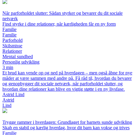
Når parforholdet slutter: Sådan styrker og bevarer du dit sociale
netværk
Find styrke i dine relationer, når kærligheden får en ny form
Familie
Familie
Parforhold
Skilsmisse
Relationer
Mental sundhed
Personlig udvikling
3 min
Et brud kan vende op og ned på hverdagen – men også åbne for nye
måder at være sammen med andre på. Få råd til, hvordan du bevarer
og genopbygger dit sociale netværk, når parforholdet slutter, og
hvordan dine relationer kan blive en vigtig støtte i en ny livsfase.
Astrid Lind
Astrid
Lind
Trygge rammer i hverdagen: Grundlaget for barnets sunde udvikling
Skab en stabil og kærlig hverdag, hvor dit barn kan vokse og trives
Familie