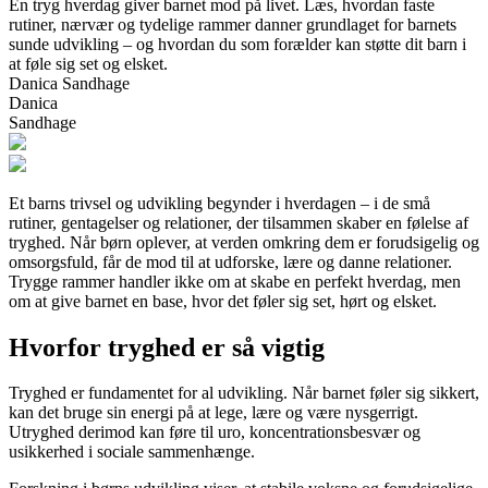
En tryg hverdag giver barnet mod på livet. Læs, hvordan faste
rutiner, nærvær og tydelige rammer danner grundlaget for barnets
sunde udvikling – og hvordan du som forælder kan støtte dit barn i
at føle sig set og elsket.
Danica Sandhage
Danica
Sandhage
Et barns trivsel og udvikling begynder i hverdagen – i de små
rutiner, gentagelser og relationer, der tilsammen skaber en følelse af
tryghed. Når børn oplever, at verden omkring dem er forudsigelig og
omsorgsfuld, får de mod til at udforske, lære og danne relationer.
Trygge rammer handler ikke om at skabe en perfekt hverdag, men
om at give barnet en base, hvor det føler sig set, hørt og elsket.
Hvorfor tryghed er så vigtig
Tryghed er fundamentet for al udvikling. Når barnet føler sig sikkert,
kan det bruge sin energi på at lege, lære og være nysgerrigt.
Utryghed derimod kan føre til uro, koncentrationsbesvær og
usikkerhed i sociale sammenhænge.