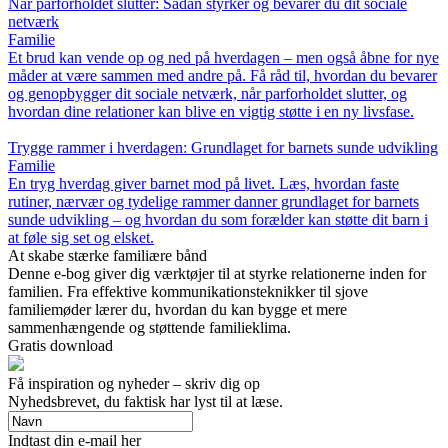
Når parforholdet slutter: Sådan styrker og bevarer du dit sociale
netværk
Familie
Et brud kan vende op og ned på hverdagen – men også åbne for nye
måder at være sammen med andre på. Få råd til, hvordan du bevarer
og genopbygger dit sociale netværk, når parforholdet slutter, og
hvordan dine relationer kan blive en vigtig støtte i en ny livsfase.
Trygge rammer i hverdagen: Grundlaget for barnets sunde udvikling
Familie
En tryg hverdag giver barnet mod på livet. Læs, hvordan faste
rutiner, nærvær og tydelige rammer danner grundlaget for barnets
sunde udvikling – og hvordan du som forælder kan støtte dit barn i
at føle sig set og elsket.
At skabe stærke familiære bånd
Denne e-bog giver dig værktøjer til at styrke relationerne inden for
familien. Fra effektive kommunikationsteknikker til sjove
familiemøder lærer du, hvordan du kan bygge et mere
sammenhængende og støttende familieklima.
Gratis download
Få inspiration og nyheder – skriv dig op
Nyhedsbrevet, du faktisk har lyst til at læse.
Indtast din e-mail her