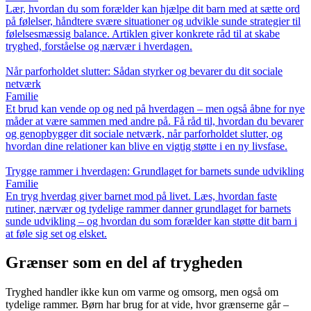
Lær, hvordan du som forælder kan hjælpe dit barn med at sætte ord
på følelser, håndtere svære situationer og udvikle sunde strategier til
følelsesmæssig balance. Artiklen giver konkrete råd til at skabe
tryghed, forståelse og nærvær i hverdagen.
Når parforholdet slutter: Sådan styrker og bevarer du dit sociale
netværk
Familie
Et brud kan vende op og ned på hverdagen – men også åbne for nye
måder at være sammen med andre på. Få råd til, hvordan du bevarer
og genopbygger dit sociale netværk, når parforholdet slutter, og
hvordan dine relationer kan blive en vigtig støtte i en ny livsfase.
Trygge rammer i hverdagen: Grundlaget for barnets sunde udvikling
Familie
En tryg hverdag giver barnet mod på livet. Læs, hvordan faste
rutiner, nærvær og tydelige rammer danner grundlaget for barnets
sunde udvikling – og hvordan du som forælder kan støtte dit barn i
at føle sig set og elsket.
Grænser som en del af trygheden
Tryghed handler ikke kun om varme og omsorg, men også om
tydelige rammer. Børn har brug for at vide, hvor grænserne går –