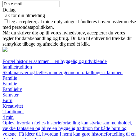
Deltag
Tak for din tilmelding
Jeg accepterer, at mine oplysninger håndteres i overensstemmelse
med persondatapolitikken.
Når du skriver dig op til vores nyhedsbrev, accepterer du vores
regler for databehandling og brug. Du kan til enhver tid trække dit
samtykke tilbage og afmelde dig med ét klik.
Fortæl historier sammen – en hyggelig og udviklende
familietradition
Skab nærvær og fælles minder gennem fortællinger i familien
Familie
Familie
Familieliv
Samvær
Børn
Kreativitet
Traditioner
4 min
Oplev, hvordan fælles historiefortælling kan styrke sammenholdet,
vække fantasien og blive en hyggelig tradition for både børn og
voksne. Få idéer til, hvordan I nemt kan gøre historiefortælling til en