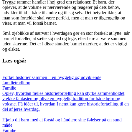
Trygge rammer handler i høj grad om relationer. Et barn, der
oplever, at de voksne er nærværende og reagerer på dets behov,
udvikler tillid – både til andre og til sig selv. Det betyder ikke, at
man som forælder skal være perfekt, men at man er tilgængelig og
viser, at man vil forstå barnet.
Små øjeblikke af nærvær i hverdagen gør en stor forskel: at lytte, når
barnet fortæller, at sætte sig ned og lege, eller bare at være sammen
uden skærme. Det er i disse stunder, barnet mærker, at det er vigtigt
og elsket.
Læs også:
Fortæl historier sammen – en hyggelig og udviklende
familietradition
Familie
Oplev, hvordan fælles historiefortælling kan styrke sammenholdet,
vække fantasien og blive en hyggelig tradition for både børn og
voksne. Få idéer til, hvordan I nemt kan gøre historiefortælling til en
del af jeres hverdag.
Hjælp dit barn med at forstå og håndtere sine følelser på en sund
måde
Familie