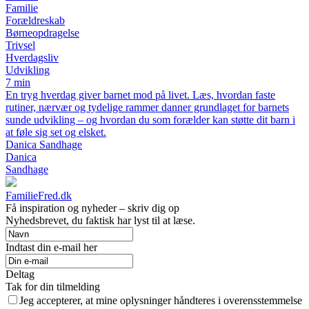
Familie
Forældreskab
Børneopdragelse
Trivsel
Hverdagsliv
Udvikling
7 min
En tryg hverdag giver barnet mod på livet. Læs, hvordan faste
rutiner, nærvær og tydelige rammer danner grundlaget for barnets
sunde udvikling – og hvordan du som forælder kan støtte dit barn i
at føle sig set og elsket.
Danica Sandhage
Danica
Sandhage
FamilieFred.dk
Få inspiration og nyheder – skriv dig op
Nyhedsbrevet, du faktisk har lyst til at læse.
Indtast din e-mail her
Deltag
Tak for din tilmelding
Jeg accepterer, at mine oplysninger håndteres i overensstemmelse