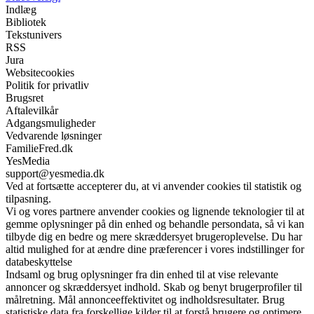
Indlæg
Bibliotek
Tekstunivers
RSS
Jura
Websitecookies
Politik for privatliv
Brugsret
Aftalevilkår
Adgangsmuligheder
Vedvarende løsninger
FamilieFred.dk
YesMedia
support@yesmedia.dk
Ved at fortsætte accepterer du, at vi anvender cookies til statistik og
tilpasning.
Vi og vores partnere anvender cookies og lignende teknologier til at
gemme oplysninger på din enhed og behandle persondata, så vi kan
tilbyde dig en bedre og mere skræddersyet brugeroplevelse. Du har
altid mulighed for at ændre dine præferencer i vores indstillinger for
databeskyttelse
Indsaml og brug oplysninger fra din enhed til at vise relevante
annoncer og skræddersyet indhold. Skab og benyt brugerprofiler til
målretning. Mål annonceeffektivitet og indholdsresultater. Brug
statistiske data fra forskellige kilder til at forstå brugere og optimere