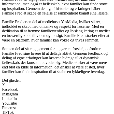
information, men også et fællesskab, hvor familier kan finde støtte
og inspiration. Gennem deling af historier og erfaringer håber
Familie Fred at skabe en følelse af sammenhold blandt sine læsere.
Familie Fred er en del af mediehuset YesMedia, hvilket sikrer, at
indholdet er skabt med omtanke og respekt for læserne. Med en
dedikation til at fremme familieværdier og livslang læring er mediet
en troværdig kilde til viden og indsigt. Familie Fred stræber efter at
være en platform, hvor familier kan vokse og trives sammen.
Som en del af sit engagement for at gøre en forskel, opfordrer
Familie Fred sine læsere til at deltage aktivt. Gennem feedback og
deling af egne erfaringer kan læserne bidrage til et dynamisk
fællesskab, der konstant udvikler sig. Mediet ønsker at være mere
end blot en kilde til information; det ønsker at være et sted, hvor
familier kan finde inspiration til at skabe en lykkeligere hverdag.
Del glæden
X
Facebook
Instagram
LinkedIn
YouTube
Pinterest
TikTok