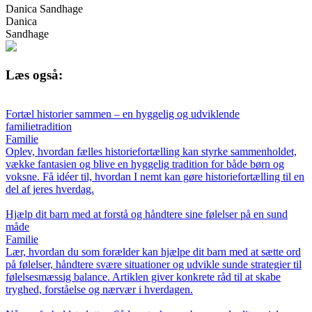
Danica Sandhage
Danica
Sandhage
Læs også:
Fortæl historier sammen – en hyggelig og udviklende
familietradition
Familie
Oplev, hvordan fælles historiefortælling kan styrke sammenholdet,
vække fantasien og blive en hyggelig tradition for både børn og
voksne. Få idéer til, hvordan I nemt kan gøre historiefortælling til en
del af jeres hverdag.
Hjælp dit barn med at forstå og håndtere sine følelser på en sund
måde
Familie
Lær, hvordan du som forælder kan hjælpe dit barn med at sætte ord
på følelser, håndtere svære situationer og udvikle sunde strategier til
følelsesmæssig balance. Artiklen giver konkrete råd til at skabe
tryghed, forståelse og nærvær i hverdagen.