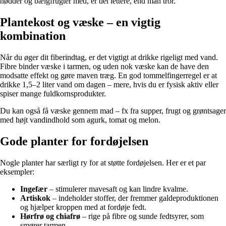
nødder og bælgfrugter med, er det lettere, end man tror.
Plantekost og væske – en vigtig
kombination
Når du øger dit fiberindtag, er det vigtigt at drikke rigeligt med vand.
Fibre binder væske i tarmen, og uden nok væske kan de have den
modsatte effekt og gøre maven træg. En god tommelfingerregel er at
drikke 1,5–2 liter vand om dagen – mere, hvis du er fysisk aktiv eller
spiser mange fuldkornsprodukter.
Du kan også få væske gennem mad – fx fra supper, frugt og grøntsager
med højt vandindhold som agurk, tomat og melon.
Gode planter for fordøjelsen
Nogle planter har særligt ry for at støtte fordøjelsen. Her er et par
eksempler:
Ingefær
– stimulerer mavesaft og kan lindre kvalme.
Artiskok
– indeholder stoffer, der fremmer galdeproduktionen
og hjælper kroppen med at fordøje fedt.
Hørfrø og chiafrø
– rige på fibre og sunde fedtsyrer, som
smører tarmen.