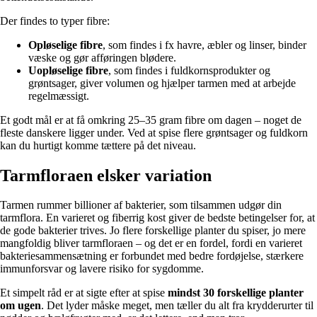
Der findes to typer fibre:
Opløselige fibre
, som findes i fx havre, æbler og linser, binder
væske og gør afføringen blødere.
Uopløselige fibre
, som findes i fuldkornsprodukter og
grøntsager, giver volumen og hjælper tarmen med at arbejde
regelmæssigt.
Et godt mål er at få omkring 25–35 gram fibre om dagen – noget de
fleste danskere ligger under. Ved at spise flere grøntsager og fuldkorn
kan du hurtigt komme tættere på det niveau.
Tarmfloraen elsker variation
Tarmen rummer billioner af bakterier, som tilsammen udgør din
tarmflora. En varieret og fiberrig kost giver de bedste betingelser for, at
de gode bakterier trives. Jo flere forskellige planter du spiser, jo mere
mangfoldig bliver tarmfloraen – og det er en fordel, fordi en varieret
bakteriesammensætning er forbundet med bedre fordøjelse, stærkere
immunforsvar og lavere risiko for sygdomme.
Et simpelt råd er at sigte efter at spise
mindst 30 forskellige planter
om ugen
. Det lyder måske meget, men tæller du alt fra krydderurter til