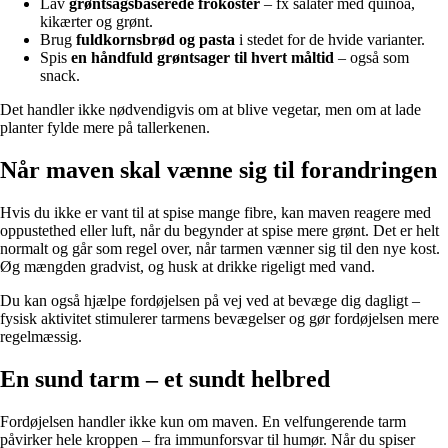
Lav
grøntsagsbaserede frokoster
– fx salater med quinoa,
kikærter og grønt.
Brug
fuldkornsbrød og pasta
i stedet for de hvide varianter.
Spis
en håndfuld grøntsager til hvert måltid
– også som
snack.
Det handler ikke nødvendigvis om at blive vegetar, men om at lade
planter fylde mere på tallerkenen.
Når maven skal vænne sig til forandringen
Hvis du ikke er vant til at spise mange fibre, kan maven reagere med
oppustethed eller luft, når du begynder at spise mere grønt. Det er helt
normalt og går som regel over, når tarmen vænner sig til den nye kost.
Øg mængden gradvist, og husk at drikke rigeligt med vand.
Du kan også hjælpe fordøjelsen på vej ved at bevæge dig dagligt –
fysisk aktivitet stimulerer tarmens bevægelser og gør fordøjelsen mere
regelmæssig.
En sund tarm – et sundt helbred
Fordøjelsen handler ikke kun om maven. En velfungerende tarm
påvirker hele kroppen – fra immunforsvar til humør. Når du spiser