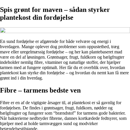
Spis grønt for maven – sådan styrker
plantekost din fordøjelse
En sund fordøjelse er afgørende for både velvære og energi i
hverdagen. Mange oplever dog problemer som oppustethed, træg
mave eller uregelmæssig fordøjelse – og her kan plantebaseret mad
være en del af løsningen. Grøntsager, frugt, fuldkorn og bælgfrugter
indeholder nemlig fibre, vitaminer og naturlige stoffer, der hjælper
tarmen med at fungere optimalt. Her får du et overblik over, hvordan
plantekost kan styrke din fordøjelse – og hvordan du nemt kan få mere
grønt ind i din hverdag.
Fibre – tarmens bedste ven
Fibre er en af de vigtigste årsager til, at plantekost er så gavnlig for
fordøjelsen. De findes i grøntsager, frugt, fuldkorn, nødder og
bælgfrugter og fungerer som “brændstof” for tarmens gode bakterier.
Når bakterierne nedbryder fibrene, dannes kortkædede fedtsyrer, som
hjælper med at holde tarmvæggen sund og modvirker
betændelsestilstande.