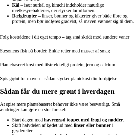
Kål
– især surkål og kimchi indeholder naturlige
mælkesyrebakterier, der styrker tarmfloraen.
Bælgfrugter
– linser, bønner og kikærter giver både fibre og
protein, men bør indføres gradvist, så maven vænner sig til dem.
Følg kostrådene i dit eget tempo – tag små skridt mod sundere vaner
Sæsonens fisk på bordet: Enkle retter med masser af smag
Plantebaseret kost med tilstrækkeligt protein, jern og calcium
Spis grønt for maven – sådan styrker plantekost din fordøjelse
Sådan får du mere grønt i hverdagen
At spise mere plantebaseret behøver ikke være besværligt. Små
ændringer kan gøre en stor forskel:
Start dagen med
havregrød toppet med frugt og nødder
.
Skift halvdelen af kødet ud med
linser eller bønner
i
gryderetter.