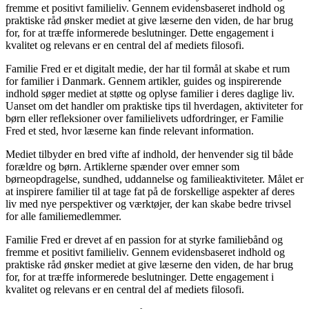
fremme et positivt familieliv. Gennem evidensbaseret indhold og
praktiske råd ønsker mediet at give læserne den viden, de har brug
for, for at træffe informerede beslutninger. Dette engagement i
kvalitet og relevans er en central del af mediets filosofi.
Familie Fred er et digitalt medie, der har til formål at skabe et rum
for familier i Danmark. Gennem artikler, guides og inspirerende
indhold søger mediet at støtte og oplyse familier i deres daglige liv.
Uanset om det handler om praktiske tips til hverdagen, aktiviteter for
børn eller refleksioner over familielivets udfordringer, er Familie
Fred et sted, hvor læserne kan finde relevant information.
Mediet tilbyder en bred vifte af indhold, der henvender sig til både
forældre og børn. Artiklerne spænder over emner som
børneopdragelse, sundhed, uddannelse og familieaktiviteter. Målet er
at inspirere familier til at tage fat på de forskellige aspekter af deres
liv med nye perspektiver og værktøjer, der kan skabe bedre trivsel
for alle familiemedlemmer.
Familie Fred er drevet af en passion for at styrke familiebånd og
fremme et positivt familieliv. Gennem evidensbaseret indhold og
praktiske råd ønsker mediet at give læserne den viden, de har brug
for, for at træffe informerede beslutninger. Dette engagement i
kvalitet og relevans er en central del af mediets filosofi.