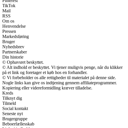
Pinterest
TikTok
Mail
RSS
Om os
Henvendelse
Pressen
Markedsføring
Bruger
Nyhedsbrev
Partnerskaber
Din historie
© Ophavsret beskyttet.
© Alt indhold er beskyttet. Vi tjener muligvis penge, når du klikker
på et link og foretager et køb hos en forhandler.
© Vi forbeholder os alle rettigheder til materialet på denne side.
Nogle links kan give os indtjening gennem affiliateprogrammer.
Kopiering eller videreformidling kræver tilladelse.
Kreds
Tilknyt dig
Tilmeld
Social kontakt
Seneste nyt
Brugergruppe
Beboerfællesskab