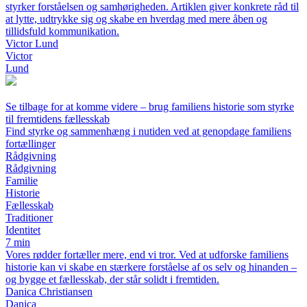
styrker forståelsen og samhørigheden. Artiklen giver konkrete råd til
at lytte, udtrykke sig og skabe en hverdag med mere åben og
tillidsfuld kommunikation.
Victor Lund
Victor
Lund
Se tilbage for at komme videre – brug familiens historie som styrke
til fremtidens fællesskab
Find styrke og sammenhæng i nutiden ved at genopdage familiens
fortællinger
Rådgivning
Rådgivning
Familie
Historie
Fællesskab
Traditioner
Identitet
7 min
Vores rødder fortæller mere, end vi tror. Ved at udforske familiens
historie kan vi skabe en stærkere forståelse af os selv og hinanden –
og bygge et fællesskab, der står solidt i fremtiden.
Danica Christiansen
Danica