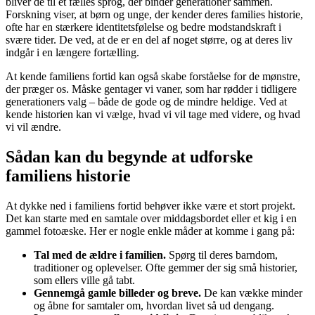
bliver de til et fælles sprog, der binder generationer sammen.
Forskning viser, at børn og unge, der kender deres families historie,
ofte har en stærkere identitetsfølelse og bedre modstandskraft i
svære tider. De ved, at de er en del af noget større, og at deres liv
indgår i en længere fortælling.
At kende familiens fortid kan også skabe forståelse for de mønstre,
der præger os. Måske gentager vi vaner, som har rødder i tidligere
generationers valg – både de gode og de mindre heldige. Ved at
kende historien kan vi vælge, hvad vi vil tage med videre, og hvad
vi vil ændre.
Sådan kan du begynde at udforske
familiens historie
At dykke ned i familiens fortid behøver ikke være et stort projekt.
Det kan starte med en samtale over middagsbordet eller et kig i en
gammel fotoæske. Her er nogle enkle måder at komme i gang på:
Tal med de ældre i familien.
Spørg til deres barndom,
traditioner og oplevelser. Ofte gemmer der sig små historier,
som ellers ville gå tabt.
Gennemgå gamle billeder og breve.
De kan vække minder
og åbne for samtaler om, hvordan livet så ud dengang.