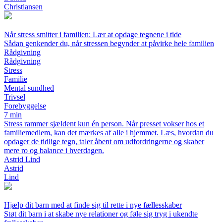
Christiansen
Når stress smitter i familien: Lær at opdage tegnene i tide
Sådan genkender du, når stressen begynder at påvirke hele familien
Rådgivning
Rådgivning
Stress
Familie
Mental sundhed
Trivsel
Forebyggelse
7 min
Stress rammer sjældent kun én person. Når presset vokser hos et
familiemedlem, kan det mærkes af alle i hjemmet. Læs, hvordan du
opdager de tidlige tegn, taler åbent om udfordringerne og skaber
mere ro og balance i hverdagen.
Astrid Lind
Astrid
Lind
Hjælp dit barn med at finde sig til rette i nye fællesskaber
Støt dit barn i at skabe nye relationer og føle sig tryg i ukendte