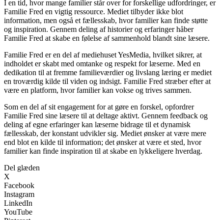
I en tid, hvor mange familier står over for forskellige udfordringer, er
Familie Fred en vigtig ressource. Mediet tilbyder ikke blot
information, men også et fællesskab, hvor familier kan finde støtte
og inspiration. Gennem deling af historier og erfaringer håber
Familie Fred at skabe en følelse af sammenhold blandt sine læsere.
Familie Fred er en del af mediehuset YesMedia, hvilket sikrer, at
indholdet er skabt med omtanke og respekt for læserne. Med en
dedikation til at fremme familieværdier og livslang læring er mediet
en troværdig kilde til viden og indsigt. Familie Fred stræber efter at
være en platform, hvor familier kan vokse og trives sammen.
Som en del af sit engagement for at gøre en forskel, opfordrer
Familie Fred sine læsere til at deltage aktivt. Gennem feedback og
deling af egne erfaringer kan læserne bidrage til et dynamisk
fællesskab, der konstant udvikler sig. Mediet ønsker at være mere
end blot en kilde til information; det ønsker at være et sted, hvor
familier kan finde inspiration til at skabe en lykkeligere hverdag.
Del glæden
X
Facebook
Instagram
LinkedIn
YouTube