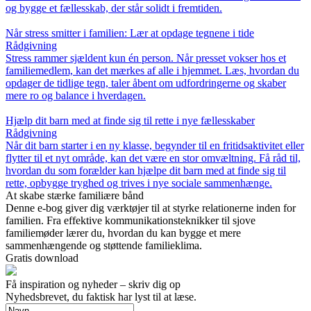
og bygge et fællesskab, der står solidt i fremtiden.
Når stress smitter i familien: Lær at opdage tegnene i tide
Rådgivning
Stress rammer sjældent kun én person. Når presset vokser hos et
familiemedlem, kan det mærkes af alle i hjemmet. Læs, hvordan du
opdager de tidlige tegn, taler åbent om udfordringerne og skaber
mere ro og balance i hverdagen.
Hjælp dit barn med at finde sig til rette i nye fællesskaber
Rådgivning
Når dit barn starter i en ny klasse, begynder til en fritidsaktivitet eller
flytter til et nyt område, kan det være en stor omvæltning. Få råd til,
hvordan du som forælder kan hjælpe dit barn med at finde sig til
rette, opbygge tryghed og trives i nye sociale sammenhænge.
At skabe stærke familiære bånd
Denne e-bog giver dig værktøjer til at styrke relationerne inden for
familien. Fra effektive kommunikationsteknikker til sjove
familiemøder lærer du, hvordan du kan bygge et mere
sammenhængende og støttende familieklima.
Gratis download
Få inspiration og nyheder – skriv dig op
Nyhedsbrevet, du faktisk har lyst til at læse.