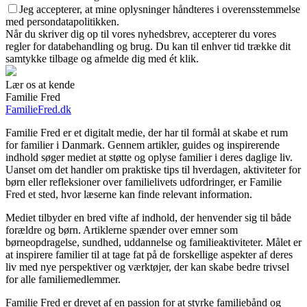
Jeg accepterer, at mine oplysninger håndteres i overensstemmelse
med persondatapolitikken.
Når du skriver dig op til vores nyhedsbrev, accepterer du vores
regler for databehandling og brug. Du kan til enhver tid trække dit
samtykke tilbage og afmelde dig med ét klik.
Lær os at kende
Familie Fred
FamilieFred.dk
Familie Fred er et digitalt medie, der har til formål at skabe et rum
for familier i Danmark. Gennem artikler, guides og inspirerende
indhold søger mediet at støtte og oplyse familier i deres daglige liv.
Uanset om det handler om praktiske tips til hverdagen, aktiviteter for
børn eller refleksioner over familielivets udfordringer, er Familie
Fred et sted, hvor læserne kan finde relevant information.
Mediet tilbyder en bred vifte af indhold, der henvender sig til både
forældre og børn. Artiklerne spænder over emner som
børneopdragelse, sundhed, uddannelse og familieaktiviteter. Målet er
at inspirere familier til at tage fat på de forskellige aspekter af deres
liv med nye perspektiver og værktøjer, der kan skabe bedre trivsel
for alle familiemedlemmer.
Familie Fred er drevet af en passion for at styrke familiebånd og