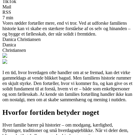
TikTok
Mail
RSS
7 min
Vores rødder fortæller mere, end vi tror. Ved at udforske familiens
historie kan vi skabe en stærkere forståelse af os selv og hinanden –
og bygge et fællesskab, der står solidt i fremtiden.
Danica Christiansen
Danica
Christiansen
I en tid, hvor hverdagen ofte handler om at se fremad, kan det virke
gammeldags at vende blikket bagud. Men familiens historie rummer
en skjult styrke. Den fortæller, hvor vi kommer fra, og kan give os et
solidt fundament til at forstå, hvem vi er – både som enkeltpersoner
og som fællesskab. At kende sin families fortælling handler ikke kun
om nostalgi, men om at skabe sammenhæng og mening i nutiden.
Hvorfor fortiden betyder noget
Hver familie bærer på historier – om modgang, kærlighed,
flytninger, traditioner og små hverdagsøjeblikke. Når vi deler dem,