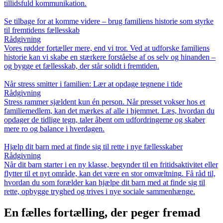
tillidsfuld kommunikation.
Se tilbage for at komme videre – brug familiens historie som styrke
til fremtidens fællesskab
Rådgivning
Vores rødder fortæller mere, end vi tror. Ved at udforske familiens
historie kan vi skabe en stærkere forståelse af os selv og hinanden –
og bygge et fællesskab, der står solidt i fremtiden.
Når stress smitter i familien: Lær at opdage tegnene i tide
Rådgivning
Stress rammer sjældent kun én person. Når presset vokser hos et
familiemedlem, kan det mærkes af alle i hjemmet. Læs, hvordan du
opdager de tidlige tegn, taler åbent om udfordringerne og skaber
mere ro og balance i hverdagen.
Hjælp dit barn med at finde sig til rette i nye fællesskaber
Rådgivning
Når dit barn starter i en ny klasse, begynder til en fritidsaktivitet eller
flytter til et nyt område, kan det være en stor omvæltning. Få råd til,
hvordan du som forælder kan hjælpe dit barn med at finde sig til
rette, opbygge tryghed og trives i nye sociale sammenhænge.
En fælles fortælling, der peger fremad