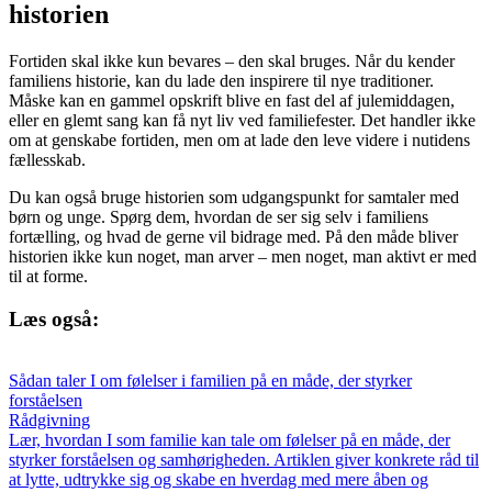
historien
Fortiden skal ikke kun bevares – den skal bruges. Når du kender
familiens historie, kan du lade den inspirere til nye traditioner.
Måske kan en gammel opskrift blive en fast del af julemiddagen,
eller en glemt sang kan få nyt liv ved familiefester. Det handler ikke
om at genskabe fortiden, men om at lade den leve videre i nutidens
fællesskab.
Du kan også bruge historien som udgangspunkt for samtaler med
børn og unge. Spørg dem, hvordan de ser sig selv i familiens
fortælling, og hvad de gerne vil bidrage med. På den måde bliver
historien ikke kun noget, man arver – men noget, man aktivt er med
til at forme.
Læs også:
Sådan taler I om følelser i familien på en måde, der styrker
forståelsen
Rådgivning
Lær, hvordan I som familie kan tale om følelser på en måde, der
styrker forståelsen og samhørigheden. Artiklen giver konkrete råd til
at lytte, udtrykke sig og skabe en hverdag med mere åben og