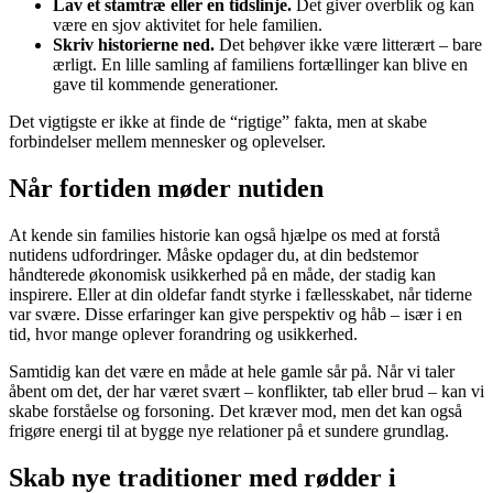
Lav et stamtræ eller en tidslinje.
Det giver overblik og kan
være en sjov aktivitet for hele familien.
Skriv historierne ned.
Det behøver ikke være litterært – bare
ærligt. En lille samling af familiens fortællinger kan blive en
gave til kommende generationer.
Det vigtigste er ikke at finde de “rigtige” fakta, men at skabe
forbindelser mellem mennesker og oplevelser.
Når fortiden møder nutiden
At kende sin families historie kan også hjælpe os med at forstå
nutidens udfordringer. Måske opdager du, at din bedstemor
håndterede økonomisk usikkerhed på en måde, der stadig kan
inspirere. Eller at din oldefar fandt styrke i fællesskabet, når tiderne
var svære. Disse erfaringer kan give perspektiv og håb – især i en
tid, hvor mange oplever forandring og usikkerhed.
Samtidig kan det være en måde at hele gamle sår på. Når vi taler
åbent om det, der har været svært – konflikter, tab eller brud – kan vi
skabe forståelse og forsoning. Det kræver mod, men det kan også
frigøre energi til at bygge nye relationer på et sundere grundlag.
Skab nye traditioner med rødder i