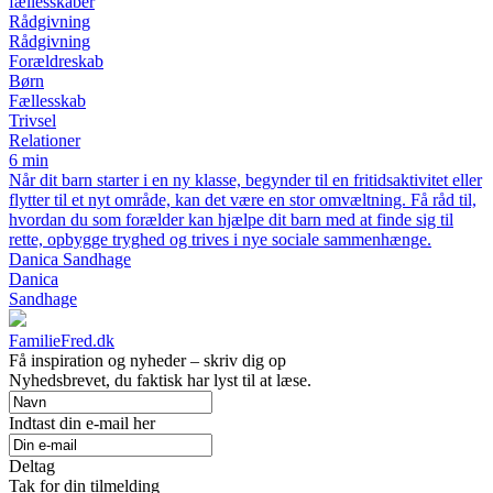
fællesskaber
Rådgivning
Rådgivning
Forældreskab
Børn
Fællesskab
Trivsel
Relationer
6 min
Når dit barn starter i en ny klasse, begynder til en fritidsaktivitet eller
flytter til et nyt område, kan det være en stor omvæltning. Få råd til,
hvordan du som forælder kan hjælpe dit barn med at finde sig til
rette, opbygge tryghed og trives i nye sociale sammenhænge.
Danica Sandhage
Danica
Sandhage
FamilieFred.dk
Få inspiration og nyheder – skriv dig op
Nyhedsbrevet, du faktisk har lyst til at læse.
Indtast din e-mail her
Deltag
Tak for din tilmelding