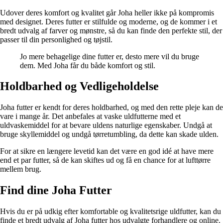
Udover deres komfort og kvalitet går Joha heller ikke på kompromis
med designet. Deres futter er stilfulde og moderne, og de kommer i et
bredt udvalg af farver og mønstre, så du kan finde den perfekte stil, der
passer til din personlighed og tøjstil.
Jo mere behagelige dine futter er, desto mere vil du bruge
dem. Med Joha får du både komfort og stil.
Holdbarhed og Vedligeholdelse
Joha futter er kendt for deres holdbarhed, og med den rette pleje kan de
vare i mange år. Det anbefales at vaske uldfutterne med et
uldvaskemiddel for at bevare uldens naturlige egenskaber. Undgå at
bruge skyllemiddel og undgå tørretumbling, da dette kan skade ulden.
For at sikre en længere levetid kan det være en god idé at have mere
end et par futter, så de kan skiftes ud og få en chance for at lufttørre
mellem brug.
Find dine Joha Futter
Hvis du er på udkig efter komfortable og kvalitetsrige uldfutter, kan du
finde et bredt udvalg af Joha futter hos udvalgte forhandlere og online.