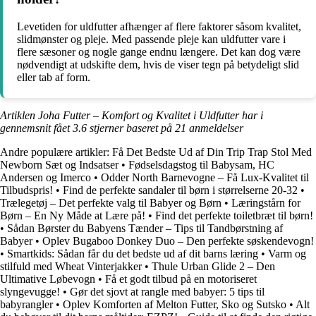
Levetiden for uldfutter afhænger af flere faktorer såsom kvalitet,
slidmønster og pleje. Med passende pleje kan uldfutter vare i
flere sæsoner og nogle gange endnu længere. Det kan dog være
nødvendigt at udskifte dem, hvis de viser tegn på betydeligt slid
eller tab af form.
Artiklen Joha Futter – Komfort og Kvalitet i Uldfutter har i
gennemsnit fået
3.6
stjerner baseret på
21
anmeldelser
Andre populære artikler:
Få Det Bedste Ud af Din Trip Trap Stol Med
Newborn Sæt og Indsatser
•
Fødselsdagstog til Babysam, HC
Andersen og Imerco
•
Odder North Barnevogne – Få Lux-Kvalitet til
Tilbudspris!
•
Find de perfekte sandaler til børn i størrelserne 20-32
•
Trælegetøj – Det perfekte valg til Babyer og Børn
•
Læringstårn for
Børn – En Ny Måde at Lære på!
•
Find det perfekte toiletbræt til børn!
•
Sådan Børster du Babyens Tænder – Tips til Tandbørstning af
Babyer
•
Oplev Bugaboo Donkey Duo – Den perfekte søskendevogn!
•
Smartkids: Sådan får du det bedste ud af dit barns læring
•
Varm og
stilfuld med Wheat Vinterjakker
•
Thule Urban Glide 2 – Den
Ultimative Løbevogn
•
Få et godt tilbud på en motoriseret
slyngevugge!
•
Gør det sjovt at rangle med babyer: 5 tips til
babyrangler
•
Oplev Komforten af Melton Futter, Sko og Sutsko
•
Alt