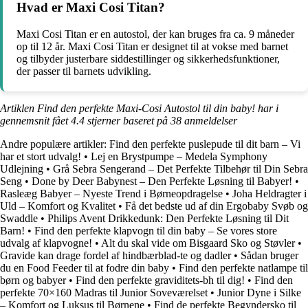
Hvad er Maxi Cosi Titan?
Maxi Cosi Titan er en autostol, der kan bruges fra ca. 9 måneder
op til 12 år. Maxi Cosi Titan er designet til at vokse med barnet
og tilbyder justerbare siddestillinger og sikkerhedsfunktioner,
der passer til barnets udvikling.
Artiklen Find den perfekte Maxi-Cosi Autostol til din baby! har i
gennemsnit fået
4.4
stjerner baseret på
38
anmeldelser
Andre populære artikler:
Find den perfekte puslepude til dit barn – Vi
har et stort udvalg!
•
Lej en Brystpumpe – Medela Symphony
Udlejning
•
Grå Sebra Sengerand – Det Perfekte Tilbehør til Din Sebra
Seng
•
Done by Deer Babynest – Den Perfekte Løsning til Babyer!
•
Rasleæg Babyer – Nyeste Trend i Børneopdragelse
•
Joha Heldragter i
Uld – Komfort og Kvalitet
•
Få det bedste ud af din Ergobaby Svøb og
Swaddle
•
Philips Avent Drikkedunk: Den Perfekte Løsning til Dit
Barn!
•
Find den perfekte klapvogn til din baby – Se vores store
udvalg af klapvogne!
•
Alt du skal vide om Bisgaard Sko og Støvler
•
Gravide kan drage fordel af hindbærblad-te og dadler
•
Sådan bruger
du en Food Feeder til at fodre din baby
•
Find den perfekte natlampe til
børn og babyer
•
Find den perfekte graviditets-bh til dig!
•
Find den
perfekte 70×160 Madras til Junior Soveværelset
•
Junior Dyne i Silke
– Komfort og Luksus til Børnene
•
Find de perfekte Begyndersko til