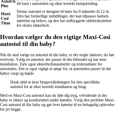
AxissFix
dit barn i autostolen og sikre korrekt fastspænding.
Plus
Denne autostol er designet til børn fra 9 måneder til 12 år.
Maxi-
Den har forskellige indstillinger, der kan tilpasses barnets
Cosi
størrelse og behov, og den har indbyggede sidebeskyttelser
Titan
for ekstra sikkerhed.
Hvordan vælger du den rigtige Maxi-Cosi
autostol til din baby?
Når du skal vælge en autostol til din baby, er der nogle faktorer, du bør
overveje. Vælg en autostol, der passer til din bilmodel og har nem
installation. Tjek også sikkerhedsstandarder og testresultater for
autostolen. Det er også vigtigt at sørge for, at autostolen passer til din
babys vægt og højde.
Husk altid at læse brugsvejledningen for den specifikke
autostol for at sikre korrekt installation og brug.
Med en Maxi-Cosi autostol kan du føle dig tryg, velvidende at din
baby er sikker og komfortabel under kørslen. Vælg den perfekte Maxi-
Cosi autostol til din baby og gør hver køretur til en behagelig oplevelse
for jer begge.