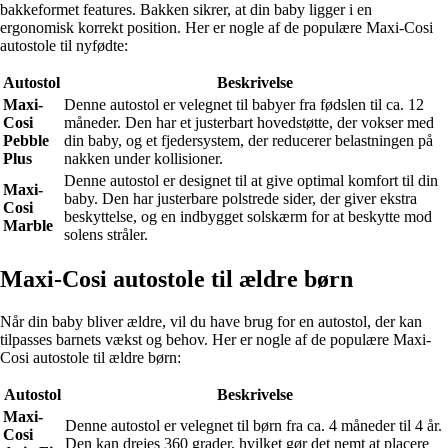
bakkeformet features. Bakken sikrer, at din baby ligger i en
ergonomisk korrekt position. Her er nogle af de populære Maxi-Cosi
autostole til nyfødte:
Autostol
Beskrivelse
Maxi-
Denne autostol er velegnet til babyer fra fødslen til ca. 12
Cosi
måneder. Den har et justerbart hovedstøtte, der vokser med
Pebble
din baby, og et fjedersystem, der reducerer belastningen på
Plus
nakken under kollisioner.
Denne autostol er designet til at give optimal komfort til din
Maxi-
baby. Den har justerbare polstrede sider, der giver ekstra
Cosi
beskyttelse, og en indbygget solskærm for at beskytte mod
Marble
solens stråler.
Maxi-Cosi autostole til ældre børn
Når din baby bliver ældre, vil du have brug for en autostol, der kan
tilpasses barnets vækst og behov. Her er nogle af de populære Maxi-
Cosi autostole til ældre børn:
Autostol
Beskrivelse
Maxi-
Denne autostol er velegnet til børn fra ca. 4 måneder til 4 år.
Cosi
Den kan drejes 360 grader, hvilket gør det nemt at placere