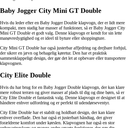
Baby Jogger City Mini GT Double
Hvis du leder efter en Baby Jogger Double klapvogn, der er lidt mere
kompakt, men stadig har masser af funktioner, så er Baby Jogger City
Mini GT Double et godt valg. Denne klapvogn er kendt for sin lette
manøvredygtighed og er ideel til byture eller shoppingture.
City Mini GT Double har også justerbar affjedring og drejbare forhjul,
der sikrer en jævn og behagelig køretur. Den har et praktisk
sammenklappeligt design, der gør det let at opbevare eller transportere
klapvognen.
City Elite Double
Hvis du har brug for en Baby Jogger Double klapvogn, der kan klare
mere robust terræn og giver masser af plads til dig og dine børn, så er
City Elite Double et fantastisk valg. Denne klapvogn er designet til at
håndtere enhver udfordring og er perfekt til udendørseventyr.
City Elite Double har et stabilt og holdbart design, der kan klare
enhver overflade. Den har også et justerbart håndtag, der giver
forældrene komfort under kørslen. Klapvognen har også en stor
opbevaringskurv og mange andre smarte funktioner, der gør din