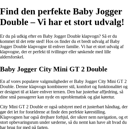
Find den perfekte Baby Jogger
Double – Vi har et stort udvalg!
Er du på udkig efter en Baby Jogger Double klapvogn? Så er du
kommet til det rette sted! Hos os finder du et bredt udvalg af Baby
Jogger Double klapvogne til enhver familie. Vi har et stort udvalg af
klapvogne, der er perfekt til tvillinger eller søskende med lille
aldersforskel.
Baby Jogger City Mini GT 2 Double
En af vores populære valgmuligheder er Baby Jogger City Mini GT 2
Double. Denne klapvogn kombinerer stil, komfort og funktionalitet og
er designet til at klare enhver terræn. Den har justerbar affjedring, så
dine små passagerer kan nyde en uproblematisk og glat køretur.
City Mini GT 2 Double er også udstyret med et justerbart håndtag, der
gør det let for forældrene at finde den perfekte kørestilling.
Klapvognen har også drejbare forhjul, der sikrer nem navigation, og et
stort opbevaringsrum under sæderne, så du nemt kan have alt hvad du
har brug for med på farten.