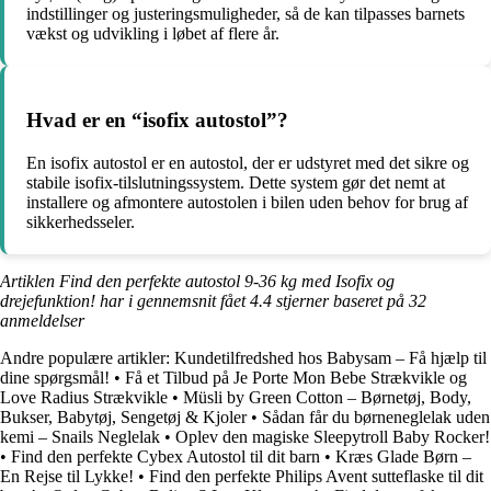
indstillinger og justeringsmuligheder, så de kan tilpasses barnets
vækst og udvikling i løbet af flere år.
Hvad er en “isofix autostol”?
En isofix autostol er en autostol, der er udstyret med det sikre og
stabile isofix-tilslutningssystem. Dette system gør det nemt at
installere og afmontere autostolen i bilen uden behov for brug af
sikkerhedsseler.
Artiklen Find den perfekte autostol 9-36 kg med Isofix og
drejefunktion! har i gennemsnit fået
4.4
stjerner baseret på
32
anmeldelser
Andre populære artikler:
Kundetilfredshed hos Babysam – Få hjælp til
dine spørgsmål!
•
Få et Tilbud på Je Porte Mon Bebe Strækvikle og
Love Radius Strækvikle
•
Müsli by Green Cotton – Børnetøj, Body,
Bukser, Babytøj, Sengetøj & Kjoler
•
Sådan får du børneneglelak uden
kemi – Snails Neglelak
•
Oplev den magiske Sleepytroll Baby Rocker!
•
Find den perfekte Cybex Autostol til dit barn
•
Kræs Glade Børn –
En Rejse til Lykke!
•
Find den perfekte Philips Avent sutteflaske til dit