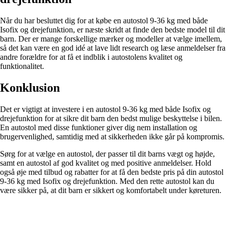
Når du har besluttet dig for at købe en autostol 9-36 kg med både
Isofix og drejefunktion, er næste skridt at finde den bedste model til dit
barn. Der er mange forskellige mærker og modeller at vælge imellem,
så det kan være en god idé at lave lidt research og læse anmeldelser fra
andre forældre for at få et indblik i autostolens kvalitet og
funktionalitet.
Konklusion
Det er vigtigt at investere i en autostol 9-36 kg med både Isofix og
drejefunktion for at sikre dit barn den bedst mulige beskyttelse i bilen.
En autostol med disse funktioner giver dig nem installation og
brugervenlighed, samtidig med at sikkerheden ikke går på kompromis.
Sørg for at vælge en autostol, der passer til dit barns vægt og højde,
samt en autostol af god kvalitet og med positive anmeldelser. Hold
også øje med tilbud og rabatter for at få den bedste pris på din autostol
9-36 kg med Isofix og drejefunktion. Med den rette autostol kan du
være sikker på, at dit barn er sikkert og komfortabelt under køreturen.