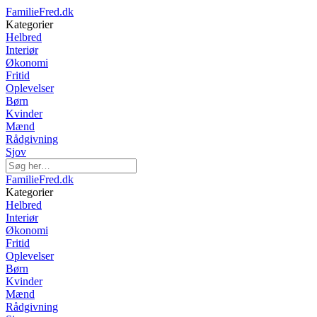
FamilieFred.dk
Kategorier
Helbred
Interiør
Økonomi
Fritid
Oplevelser
Børn
Kvinder
Mænd
Rådgivning
Sjov
FamilieFred.dk
Kategorier
Helbred
Interiør
Økonomi
Fritid
Oplevelser
Børn
Kvinder
Mænd
Rådgivning