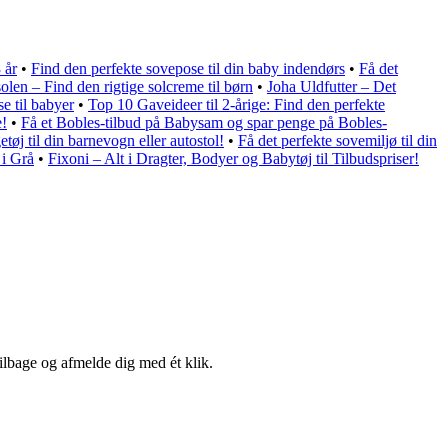
 år
•
Find den perfekte sovepose til din baby indendørs
•
Få det
olen – Find den rigtige solcreme til børn
•
Joha Uldfutter – Det
se til babyer
•
Top 10 Gaveideer til 2-årige: Find den perfekte
e!
•
Få et Bobles-tilbud på Babysam og spar penge på Bobles-
etøj til din barnevogn eller autostol!
•
Få det perfekte sovemiljø til din
 i Grå
•
Fixoni – Alt i Dragter, Bodyer og Babytøj til Tilbudspriser!
tilbage og afmelde dig med ét klik.