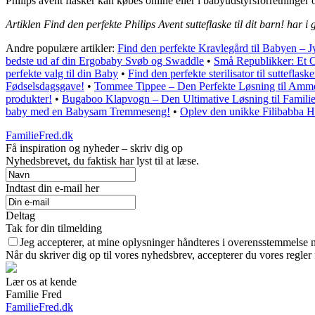
Philips avent flasker kan købes online eller i babyudstyrsforretninger
Artiklen Find den perfekte Philips Avent sutteflaske til dit barn! har i
Andre populære artikler:
Find den perfekte Kravlegård til Babyen – Jy
bedste ud af din Ergobaby Svøb og Swaddle
•
Små Republikker: Et 
perfekte valg til din Baby
•
Find den perfekte sterilisator til sutteflask
Fødselsdagsgave!
•
Tommee Tippee – Den Perfekte Løsning til Amm
produkter!
•
Bugaboo Klapvogn – Den Ultimative Løsning til Familie
baby med en Babysam Tremmeseng!
•
Oplev den unikke Filibabba H
FamilieFred.dk
Få inspiration og nyheder – skriv dig op
Nyhedsbrevet, du faktisk har lyst til at læse.
Indtast din e-mail her
Deltag
Tak for din tilmelding
Jeg accepterer, at mine oplysninger håndteres i overensstemmelse 
Når du skriver dig op til vores nyhedsbrev, accepterer du vores regler
Lær os at kende
Familie Fred
FamilieFred.dk