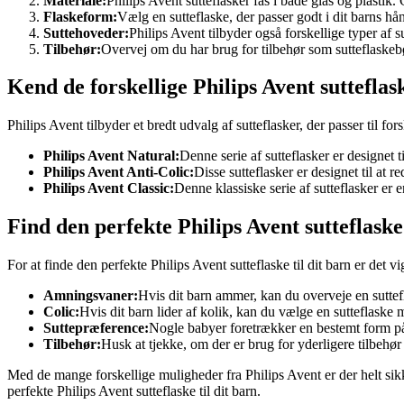
Materiale:
Philips Avent sutteflasker fås i både glas og plastik.
Flaskeform:
Vælg en sutteflaske, der passer godt i dit barns hå
Suttehoveder:
Philips Avent tilbyder også forskellige typer af su
Tilbehør:
Overvej om du har brug for tilbehør som sutteflaskebø
Kend de forskellige Philips Avent sutteflas
Philips Avent tilbyder et bredt udvalg af sutteflasker, der passer til f
Philips Avent Natural:
Denne serie af sutteflasker er designet t
Philips Avent Anti-Colic:
Disse sutteflasker er designet til at
Philips Avent Classic:
Denne klassiske serie af sutteflasker er e
Find den perfekte Philips Avent sutteflaske 
For at finde den perfekte Philips Avent sutteflaske til dit barn er det 
Amningsvaner:
Hvis dit barn ammer, kan du overveje en suttefl
Colic:
Hvis dit barn lider af kolik, kan du vælge en sutteflaske 
Suttepræference:
Nogle babyer foretrækker en bestemt form på s
Tilbehør:
Husk at tjekke, om der er brug for yderligere tilbehør 
Med de mange forskellige muligheder fra Philips Avent er der helt sikker
perfekte Philips Avent sutteflaske til dit barn.