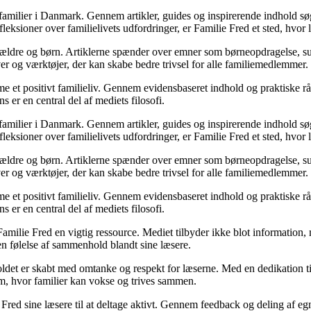
or familier i Danmark. Gennem artikler, guides og inspirerende indhold sø
refleksioner over familielivets udfordringer, er Familie Fred et sted, hvo
orældre og børn. Artiklerne spænder over emner som børneopdragelse, sun
iver og værktøjer, der kan skabe bedre trivsel for alle familiemedlemmer.
me et positivt familieliv. Gennem evidensbaseret indhold og praktiske rå
 er en central del af mediets filosofi.
or familier i Danmark. Gennem artikler, guides og inspirerende indhold sø
refleksioner over familielivets udfordringer, er Familie Fred et sted, hvo
orældre og børn. Artiklerne spænder over emner som børneopdragelse, sun
iver og værktøjer, der kan skabe bedre trivsel for alle familiemedlemmer.
me et positivt familieliv. Gennem evidensbaseret indhold og praktiske rå
 er en central del af mediets filosofi.
 Familie Fred en vigtig ressource. Mediet tilbyder ikke blot information, 
en følelse af sammenhold blandt sine læsere.
holdet er skabt med omtanke og respekt for læserne. Med en dedikation t
orm, hvor familier kan vokse og trives sammen.
 Fred sine læsere til at deltage aktivt. Gennem feedback og deling af eg