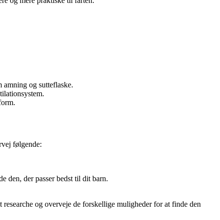
re og mere praktiske til farten.
lem amning og sutteflaske.
tilationsystem.
eform.
ervej følgende:
 den, der passer bedst til dit barn.
 at researche og overveje de forskellige muligheder for at finde den