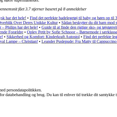
 og større supermarkeder.
 gennemsnit fået
3.7
stjerner baseret på
8
anmeldelser
sk har det hele!
•
Find det perfekte badelegetøj til baby og børn op til 3
Overblik Over Deres Unikke Kultur
•
Sådan beskytter du dit barn mod s
er – Philips har det hele!
•
Guide til at finde den rigtige sko- og tøjstørrel
ende Forældre
•
Oplev Petit by Sofie Schnoor – Børnemode i særklass
r!
•
Sikkerhed og Komfort: Kinderkraft Autostol
•
Find det perfekte leg
val Lampe – Christian!
•
Leander Puslepude: Fra Matty til Cappuccino
med persondatapolitikken.
 for databehandling og brug. Du kan til enhver tid trække dit samtykke 