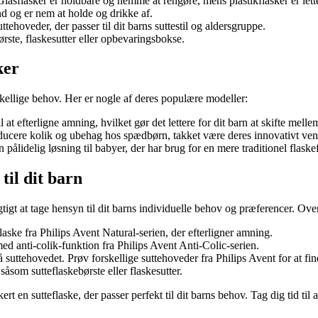
 Glasflasker er holdbare og nemme at rengøre, mens plastikflasker er lette
nd og er nem at holde og drikke af.
ttehoveder, der passer til dit barns suttestil og aldersgruppe.
rste, flaskesutter eller opbevaringsbokse.
ker
orskellige behov. Her er nogle af deres populære modeller:
il at efterligne amning, hvilket gør det lettere for dit barn at skifte mel
 reducere kolik og ubehag hos spædbørn, takket være deres innovativt ven
n pålidelig løsning til babyer, der har brug for en mere traditionel flask
til dit barn
vigtigt at tage hensyn til dit barns individuelle behov og præferencer. Ov
aske fra Philips Avent Natural-serien, der efterligner amning.
med anti-colik-funktion fra Philips Avent Anti-Colic-serien.
uttehovedet. Prøv forskellige suttehoveder fra Philips Avent for at finde
såsom sutteflaskebørste eller flaskesutter.
t en sutteflaske, der passer perfekt til dit barns behov. Tag dig tid til