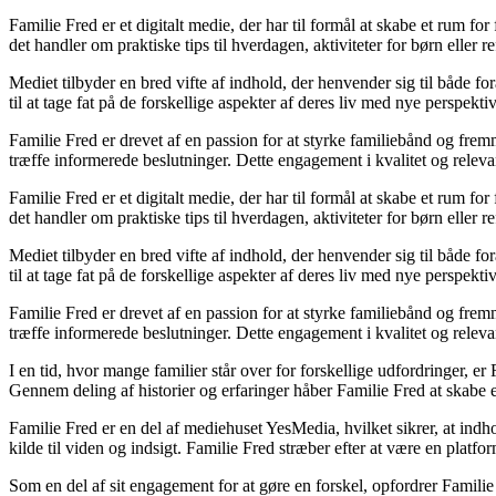
Familie Fred er et digitalt medie, der har til formål at skabe et rum f
det handler om praktiske tips til hverdagen, aktiviteter for børn eller 
Mediet tilbyder en bred vifte af indhold, der henvender sig til både f
til at tage fat på de forskellige aspekter af deres liv med nye perspekt
Familie Fred er drevet af en passion for at styrke familiebånd og frem
træffe informerede beslutninger. Dette engagement i kvalitet og relevans
Familie Fred er et digitalt medie, der har til formål at skabe et rum f
det handler om praktiske tips til hverdagen, aktiviteter for børn eller 
Mediet tilbyder en bred vifte af indhold, der henvender sig til både f
til at tage fat på de forskellige aspekter af deres liv med nye perspekt
Familie Fred er drevet af en passion for at styrke familiebånd og frem
træffe informerede beslutninger. Dette engagement i kvalitet og relevans
I en tid, hvor mange familier står over for forskellige udfordringer, er
Gennem deling af historier og erfaringer håber Familie Fred at skabe 
Familie Fred er en del af mediehuset YesMedia, hvilket sikrer, at ind
kilde til viden og indsigt. Familie Fred stræber efter at være en platf
Som en del af sit engagement for at gøre en forskel, opfordrer Familie