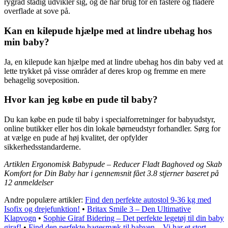
rygrad stadig udvikler sig, og de har brug for en fastere og fladere
overflade at sove på.
Kan en kilepude hjælpe med at lindre ubehag hos
min baby?
Ja, en kilepude kan hjælpe med at lindre ubehag hos din baby ved at
lette trykket på visse områder af deres krop og fremme en mere
behagelig soveposition.
Hvor kan jeg købe en pude til baby?
Du kan købe en pude til baby i specialforretninger for babyudstyr,
online butikker eller hos din lokale børneudstyr forhandler. Sørg for
at vælge en pude af høj kvalitet, der opfylder
sikkerhedsstandarderne.
Artiklen Ergonomisk Babypude – Reducer Fladt Baghoved og Skab
Komfort for Din Baby har i gennemsnit fået
3.8
stjerner baseret på
12
anmeldelser
Andre populære artikler:
Find den perfekte autostol 9-36 kg med
Isofix og drejefunktion!
•
Britax Smile 3 – Den Ultimative
Klapvogn
•
Sophie Giraf Bidering – Det perfekte legetøj til din baby
giraf!
•
Find den perfekte hagesmæk til babyen – Vi har et stort