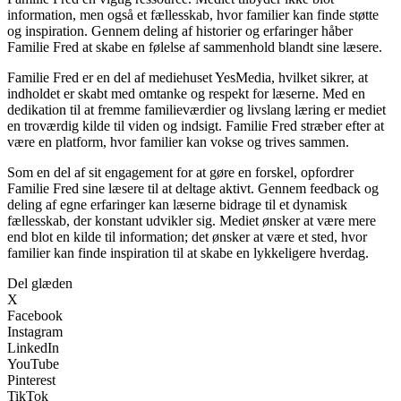
information, men også et fællesskab, hvor familier kan finde støtte
og inspiration. Gennem deling af historier og erfaringer håber
Familie Fred at skabe en følelse af sammenhold blandt sine læsere.
Familie Fred er en del af mediehuset YesMedia, hvilket sikrer, at
indholdet er skabt med omtanke og respekt for læserne. Med en
dedikation til at fremme familieværdier og livslang læring er mediet
en troværdig kilde til viden og indsigt. Familie Fred stræber efter at
være en platform, hvor familier kan vokse og trives sammen.
Som en del af sit engagement for at gøre en forskel, opfordrer
Familie Fred sine læsere til at deltage aktivt. Gennem feedback og
deling af egne erfaringer kan læserne bidrage til et dynamisk
fællesskab, der konstant udvikler sig. Mediet ønsker at være mere
end blot en kilde til information; det ønsker at være et sted, hvor
familier kan finde inspiration til at skabe en lykkeligere hverdag.
Del glæden
X
Facebook
Instagram
LinkedIn
YouTube
Pinterest
TikTok