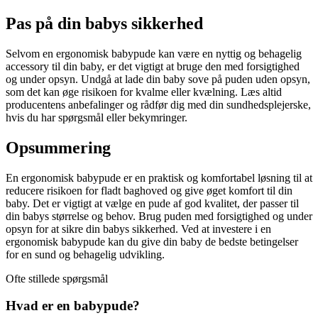
Pas på din babys sikkerhed
Selvom en ergonomisk babypude kan være en nyttig og behagelig
accessory til din baby, er det vigtigt at bruge den med forsigtighed
og under opsyn. Undgå at lade din baby sove på puden uden opsyn,
som det kan øge risikoen for kvalme eller kvælning. Læs altid
producentens anbefalinger og rådfør dig med din sundhedsplejerske,
hvis du har spørgsmål eller bekymringer.
Opsummering
En ergonomisk babypude er en praktisk og komfortabel løsning til at
reducere risikoen for fladt baghoved og give øget komfort til din
baby. Det er vigtigt at vælge en pude af god kvalitet, der passer til
din babys størrelse og behov. Brug puden med forsigtighed og under
opsyn for at sikre din babys sikkerhed. Ved at investere i en
ergonomisk babypude kan du give din baby de bedste betingelser
for en sund og behagelig udvikling.
Ofte stillede spørgsmål
Hvad er en babypude?