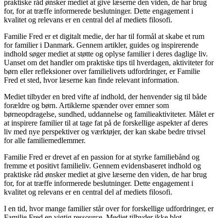
praktiske råd ønsker mediet at give læserne den viden, de har brug
for, for at træffe informerede beslutninger. Dette engagement i
kvalitet og relevans er en central del af mediets filosofi.
Familie Fred er et digitalt medie, der har til formål at skabe et rum
for familier i Danmark. Gennem artikler, guides og inspirerende
indhold søger mediet at støtte og oplyse familier i deres daglige liv.
Uanset om det handler om praktiske tips til hverdagen, aktiviteter for
børn eller refleksioner over familielivets udfordringer, er Familie
Fred et sted, hvor læserne kan finde relevant information.
Mediet tilbyder en bred vifte af indhold, der henvender sig til både
forældre og børn. Artiklerne spænder over emner som
børneopdragelse, sundhed, uddannelse og familieaktiviteter. Målet er
at inspirere familier til at tage fat på de forskellige aspekter af deres
liv med nye perspektiver og værktøjer, der kan skabe bedre trivsel
for alle familiemedlemmer.
Familie Fred er drevet af en passion for at styrke familiebånd og
fremme et positivt familieliv. Gennem evidensbaseret indhold og
praktiske råd ønsker mediet at give læserne den viden, de har brug
for, for at træffe informerede beslutninger. Dette engagement i
kvalitet og relevans er en central del af mediets filosofi.
I en tid, hvor mange familier står over for forskellige udfordringer, er
Familie Fred en vigtig ressource. Mediet tilbyder ikke blot