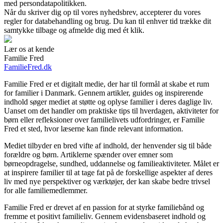
med persondatapolitikken.
Når du skriver dig op til vores nyhedsbrev, accepterer du vores
regler for databehandling og brug. Du kan til enhver tid trække dit
samtykke tilbage og afmelde dig med ét klik.
Lær os at kende
Familie Fred
FamilieFred.dk
Familie Fred er et digitalt medie, der har til formål at skabe et rum
for familier i Danmark. Gennem artikler, guides og inspirerende
indhold søger mediet at støtte og oplyse familier i deres daglige liv.
Uanset om det handler om praktiske tips til hverdagen, aktiviteter for
børn eller refleksioner over familielivets udfordringer, er Familie
Fred et sted, hvor læserne kan finde relevant information.
Mediet tilbyder en bred vifte af indhold, der henvender sig til både
forældre og børn. Artiklerne spænder over emner som
børneopdragelse, sundhed, uddannelse og familieaktiviteter. Målet er
at inspirere familier til at tage fat på de forskellige aspekter af deres
liv med nye perspektiver og værktøjer, der kan skabe bedre trivsel
for alle familiemedlemmer.
Familie Fred er drevet af en passion for at styrke familiebånd og
fremme et positivt familieliv. Gennem evidensbaseret indhold og