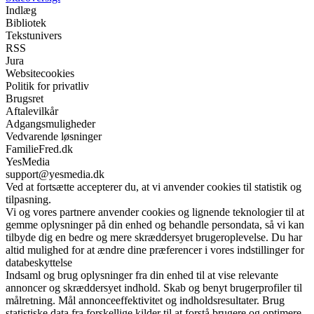
Indlæg
Bibliotek
Tekstunivers
RSS
Jura
Websitecookies
Politik for privatliv
Brugsret
Aftalevilkår
Adgangsmuligheder
Vedvarende løsninger
FamilieFred.dk
YesMedia
support@yesmedia.dk
Ved at fortsætte accepterer du, at vi anvender cookies til statistik og
tilpasning.
Vi og vores partnere anvender cookies og lignende teknologier til at
gemme oplysninger på din enhed og behandle persondata, så vi kan
tilbyde dig en bedre og mere skræddersyet brugeroplevelse. Du har
altid mulighed for at ændre dine præferencer i vores indstillinger for
databeskyttelse
Indsaml og brug oplysninger fra din enhed til at vise relevante
annoncer og skræddersyet indhold. Skab og benyt brugerprofiler til
målretning. Mål annonceeffektivitet og indholdsresultater. Brug
statistiske data fra forskellige kilder til at forstå brugere og optimere