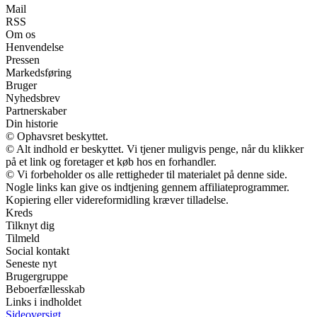
Mail
RSS
Om os
Henvendelse
Pressen
Markedsføring
Bruger
Nyhedsbrev
Partnerskaber
Din historie
© Ophavsret beskyttet.
© Alt indhold er beskyttet. Vi tjener muligvis penge, når du klikker
på et link og foretager et køb hos en forhandler.
© Vi forbeholder os alle rettigheder til materialet på denne side.
Nogle links kan give os indtjening gennem affiliateprogrammer.
Kopiering eller videreformidling kræver tilladelse.
Kreds
Tilknyt dig
Tilmeld
Social kontakt
Seneste nyt
Brugergruppe
Beboerfællesskab
Links i indholdet
Sideoversigt