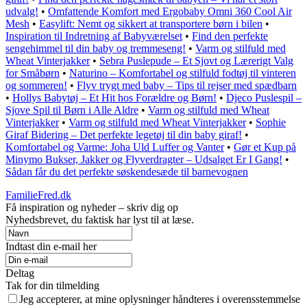
udvalg!
•
Omfattende Komfort med Ergobaby Omni 360 Cool Air
Mesh
•
Easylift: Nemt og sikkert at transportere børn i bilen
•
Inspiration til Indretning af Babyværelset
•
Find den perfekte
sengehimmel til din baby og tremmeseng!
•
Varm og stilfuld med
Wheat Vinterjakker
•
Sebra Puslepude – Et Sjovt og Lærerigt Valg
for Småbørn
•
Naturino – Komfortabel og stilfuld fodtøj til vinteren
og sommeren!
•
Flyv trygt med baby – Tips til rejser med spædbarn
•
Hollys Babytøj – Et Hit hos Forældre og Børn!
•
Djeco Puslespil –
Sjove Spil til Børn i Alle Aldre
•
Varm og stilfuld med Wheat
Vinterjakker
•
Varm og stilfuld med Wheat Vinterjakker
•
Sophie
Giraf Bidering – Det perfekte legetøj til din baby giraf!
•
Komfortabel og Varme: Joha Uld Luffer og Vanter
•
Gør et Kup på
Minymo Bukser, Jakker og Flyverdragter – Udsalget Er I Gang!
•
Sådan får du det perfekte søskendesæde til barnevognen
FamilieFred.dk
Få inspiration og nyheder – skriv dig op
Nyhedsbrevet, du faktisk har lyst til at læse.
Indtast din e-mail her
Deltag
Tak for din tilmelding
Jeg accepterer, at mine oplysninger håndteres i overensstemmelse