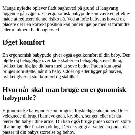
Mange nyfødte oplever fladt baghoved på grund af langvarig
liggende på ryggen. En ergonomisk babypude kan være en effektiv
måde at reducere denne risiko på. Ved at løfte babyens hoved og
placere det i en korrekt position kan puden hjælpe med at forhindre
eller minimere fladt baghoved.
Øget komfort
En ergonomisk babypude giver også øget komfort til din baby. Den
bløde og behagelige overflade skaber en behagelig sovestilling,
hvilket kan hjælpe dit barn med at sove bedre. Puden kan også
bruges som støtte, når din baby sidder op eller ligger på maven,
hvilket giver ekstra komfort og stabilitet.
Hvornår skal man bruge en ergonomisk
babypude?
Ergonomiske babypuder kan bruges i forskellige situationer. De er
velegnede til brug i barnevognen, krybben, sengen eller når du
bærer din baby i dine arme. Du kan også bruge puden som en støtte
til amning eller flaskemadning. Det er vigtigt at vælge en pude, der
passer til din babys størrelse og behov.