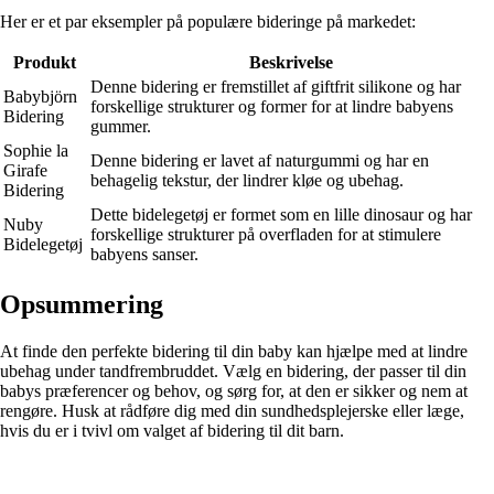
Her er et par eksempler på populære bideringe på markedet:
Produkt
Beskrivelse
Denne bidering er fremstillet af giftfrit silikone og har
Babybjörn
forskellige strukturer og former for at lindre babyens
Bidering
gummer.
Sophie la
Denne bidering er lavet af naturgummi og har en
Girafe
behagelig tekstur, der lindrer kløe og ubehag.
Bidering
Dette bidelegetøj er formet som en lille dinosaur og har
Nuby
forskellige strukturer på overfladen for at stimulere
Bidelegetøj
babyens sanser.
Opsummering
At finde den perfekte bidering til din baby kan hjælpe med at lindre
ubehag under tandfrembruddet. Vælg en bidering, der passer til din
babys præferencer og behov, og sørg for, at den er sikker og nem at
rengøre. Husk at rådføre dig med din sundhedsplejerske eller læge,
hvis du er i tvivl om valget af bidering til dit barn.