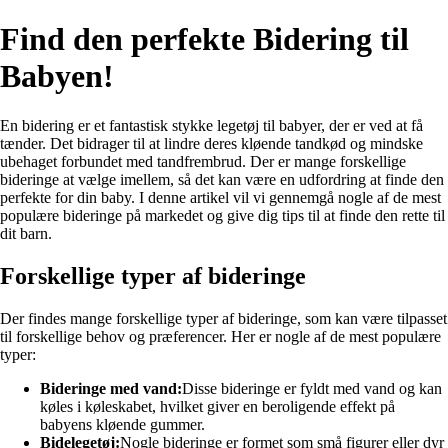
Find den perfekte Bidering til
Babyen!
En bidering er et fantastisk stykke legetøj til babyer, der er ved at få
tænder. Det bidrager til at lindre deres kløende tandkød og mindske
ubehaget forbundet med tandfrembrud. Der er mange forskellige
bideringe at vælge imellem, så det kan være en udfordring at finde den
perfekte for din baby. I denne artikel vil vi gennemgå nogle af de mest
populære bideringe på markedet og give dig tips til at finde den rette til
dit barn.
Forskellige typer af bideringe
Der findes mange forskellige typer af bideringe, som kan være tilpasset
til forskellige behov og præferencer. Her er nogle af de mest populære
typer:
Bideringe med vand:
Disse bideringe er fyldt med vand og kan
køles i køleskabet, hvilket giver en beroligende effekt på
babyens kløende gummer.
Bidelegetøj:
Nogle bideringe er formet som små figurer eller dyr