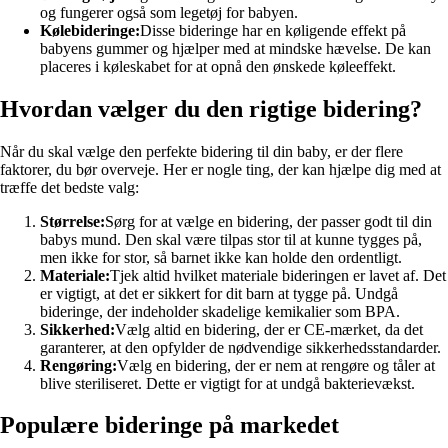
og fungerer også som legetøj for babyen.
Kølebideringe:
Disse bideringe har en køligende effekt på
babyens gummer og hjælper med at mindske hævelse. De kan
placeres i køleskabet for at opnå den ønskede køleeffekt.
Hvordan vælger du den rigtige bidering?
Når du skal vælge den perfekte bidering til din baby, er der flere
faktorer, du bør overveje. Her er nogle ting, der kan hjælpe dig med at
træffe det bedste valg:
Størrelse:
Sørg for at vælge en bidering, der passer godt til din
babys mund. Den skal være tilpas stor til at kunne tygges på,
men ikke for stor, så barnet ikke kan holde den ordentligt.
Materiale:
Tjek altid hvilket materiale bideringen er lavet af. Det
er vigtigt, at det er sikkert for dit barn at tygge på. Undgå
bideringe, der indeholder skadelige kemikalier som BPA.
Sikkerhed:
Vælg altid en bidering, der er CE-mærket, da det
garanterer, at den opfylder de nødvendige sikkerhedsstandarder.
Rengøring:
Vælg en bidering, der er nem at rengøre og tåler at
blive steriliseret. Dette er vigtigt for at undgå bakterievækst.
Populære bideringe på markedet