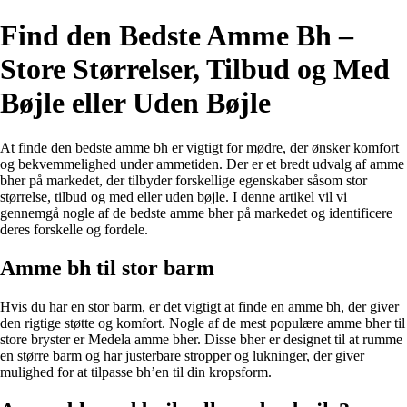
Find den Bedste Amme Bh –
Store Størrelser, Tilbud og Med
Bøjle eller Uden Bøjle
At finde den bedste amme bh er vigtigt for mødre, der ønsker komfort
og bekvemmelighed under ammetiden. Der er et bredt udvalg af amme
bher på markedet, der tilbyder forskellige egenskaber såsom stor
størrelse, tilbud og med eller uden bøjle. I denne artikel vil vi
gennemgå nogle af de bedste amme bher på markedet og identificere
deres forskelle og fordele.
Amme bh til stor barm
Hvis du har en stor barm, er det vigtigt at finde en amme bh, der giver
den rigtige støtte og komfort. Nogle af de mest populære amme bher til
store bryster er Medela amme bher. Disse bher er designet til at rumme
en større barm og har justerbare stropper og lukninger, der giver
mulighed for at tilpasse bh’en til din kropsform.