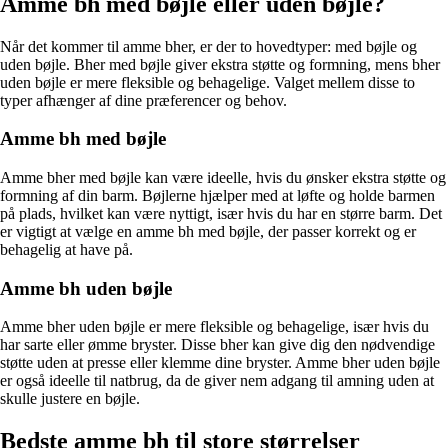
Amme bh med bøjle eller uden bøjle?
Når det kommer til amme bher, er der to hovedtyper: med bøjle og
uden bøjle. Bher med bøjle giver ekstra støtte og formning, mens bher
uden bøjle er mere fleksible og behagelige. Valget mellem disse to
typer afhænger af dine præferencer og behov.
Amme bh med bøjle
Amme bher med bøjle kan være ideelle, hvis du ønsker ekstra støtte og
formning af din barm. Bøjlerne hjælper med at løfte og holde barmen
på plads, hvilket kan være nyttigt, især hvis du har en større barm. Det
er vigtigt at vælge en amme bh med bøjle, der passer korrekt og er
behagelig at have på.
Amme bh uden bøjle
Amme bher uden bøjle er mere fleksible og behagelige, især hvis du
har sarte eller ømme bryster. Disse bher kan give dig den nødvendige
støtte uden at presse eller klemme dine bryster. Amme bher uden bøjle
er også ideelle til natbrug, da de giver nem adgang til amning uden at
skulle justere en bøjle.
Bedste amme bh til store størrelser