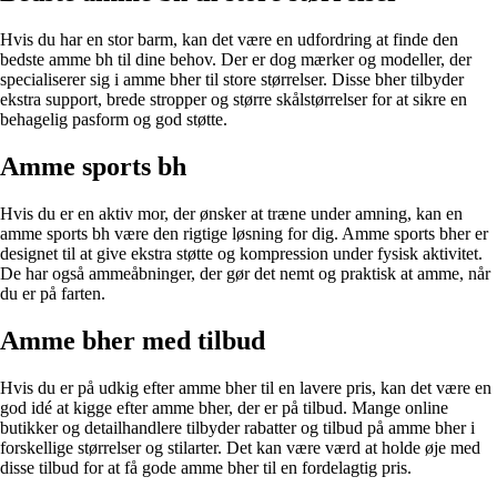
Hvis du har en stor barm, kan det være en udfordring at finde den
bedste amme bh til dine behov. Der er dog mærker og modeller, der
specialiserer sig i amme bher til store størrelser. Disse bher tilbyder
ekstra support, brede stropper og større skålstørrelser for at sikre en
behagelig pasform og god støtte.
Amme sports bh
Hvis du er en aktiv mor, der ønsker at træne under amning, kan en
amme sports bh være den rigtige løsning for dig. Amme sports bher er
designet til at give ekstra støtte og kompression under fysisk aktivitet.
De har også ammeåbninger, der gør det nemt og praktisk at amme, når
du er på farten.
Amme bher med tilbud
Hvis du er på udkig efter amme bher til en lavere pris, kan det være en
god idé at kigge efter amme bher, der er på tilbud. Mange online
butikker og detailhandlere tilbyder rabatter og tilbud på amme bher i
forskellige størrelser og stilarter. Det kan være værd at holde øje med
disse tilbud for at få gode amme bher til en fordelagtig pris.