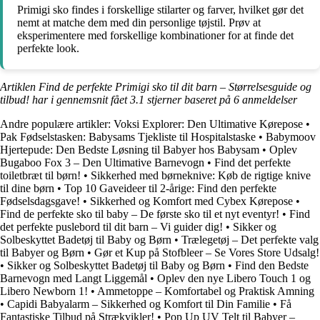
Primigi sko findes i forskellige stilarter og farver, hvilket gør det
nemt at matche dem med din personlige tøjstil. Prøv at
eksperimentere med forskellige kombinationer for at finde det
perfekte look.
Artiklen Find de perfekte Primigi sko til dit barn – Størrelsesguide og
tilbud! har i gennemsnit fået
3.1
stjerner baseret på
6
anmeldelser
Andre populære artikler:
Voksi Explorer: Den Ultimative Kørepose
•
Pak Fødselstasken: Babysams Tjekliste til Hospitalstaske
•
Babymoov
Hjertepude: Den Bedste Løsning til Babyer hos Babysam
•
Oplev
Bugaboo Fox 3 – Den Ultimative Barnevogn
•
Find det perfekte
toiletbræt til børn!
•
Sikkerhed med børneknive: Køb de rigtige knive
til dine børn
•
Top 10 Gaveideer til 2-årige: Find den perfekte
Fødselsdagsgave!
•
Sikkerhed og Komfort med Cybex Kørepose
•
Find de perfekte sko til baby – De første sko til et nyt eventyr!
•
Find
det perfekte puslebord til dit barn – Vi guider dig!
•
Sikker og
Solbeskyttet Badetøj til Baby og Børn
•
Trælegetøj – Det perfekte valg
til Babyer og Børn
•
Gør et Kup på Stofbleer – Se Vores Store Udsalg!
•
Sikker og Solbeskyttet Badetøj til Baby og Børn
•
Find den Bedste
Barnevogn med Langt Liggemål
•
Oplev den nye Libero Touch 1 og
Libero Newborn 1!
•
Ammetoppe – Komfortabel og Praktisk Amning
•
Capidi Babyalarm – Sikkerhed og Komfort til Din Familie
•
Få
Fantastiske Tilbud på Strækvikler!
•
Pop Up UV Telt til Babyer –