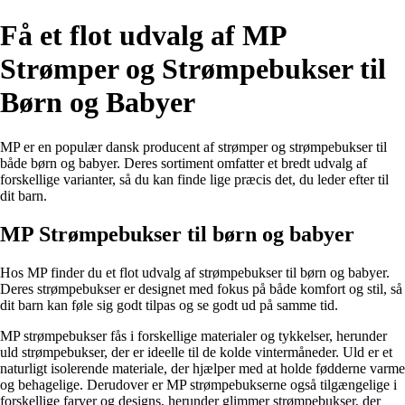
Få et flot udvalg af MP
Strømper og Strømpebukser til
Børn og Babyer
MP er en populær dansk producent af strømper og strømpebukser til
både børn og babyer. Deres sortiment omfatter et bredt udvalg af
forskellige varianter, så du kan finde lige præcis det, du leder efter til
dit barn.
MP Strømpebukser til børn og babyer
Hos MP finder du et flot udvalg af strømpebukser til børn og babyer.
Deres strømpebukser er designet med fokus på både komfort og stil, så
dit barn kan føle sig godt tilpas og se godt ud på samme tid.
MP strømpebukser fås i forskellige materialer og tykkelser, herunder
uld strømpebukser, der er ideelle til de kolde vintermåneder. Uld er et
naturligt isolerende materiale, der hjælper med at holde fødderne varme
og behagelige. Derudover er MP strømpebukserne også tilgængelige i
forskellige farver og designs, herunder glimmer strømpebukser, der