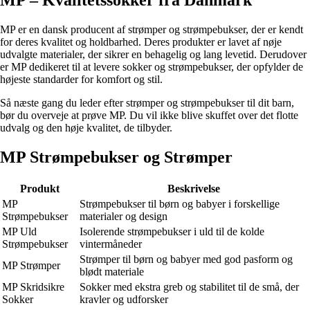
MP – Kvalitetssokker fra Danmark
MP er en dansk producent af strømper og strømpebukser, der er kendt
for deres kvalitet og holdbarhed. Deres produkter er lavet af nøje
udvalgte materialer, der sikrer en behagelig og lang levetid. Derudover
er MP dedikeret til at levere sokker og strømpebukser, der opfylder de
højeste standarder for komfort og stil.
Så næste gang du leder efter strømper og strømpebukser til dit barn,
bør du overveje at prøve MP. Du vil ikke blive skuffet over det flotte
udvalg og den høje kvalitet, de tilbyder.
MP Strømpebukser og Strømper
Produkt
Beskrivelse
MP
Strømpebukser til børn og babyer i forskellige
Strømpebukser
materialer og design
MP Uld
Isolerende strømpebukser i uld til de kolde
Strømpebukser
vintermåneder
Strømper til børn og babyer med god pasform og
MP Strømper
blødt materiale
MP Skridsikre
Sokker med ekstra greb og stabilitet til de små, der
Sokker
kravler og udforsker