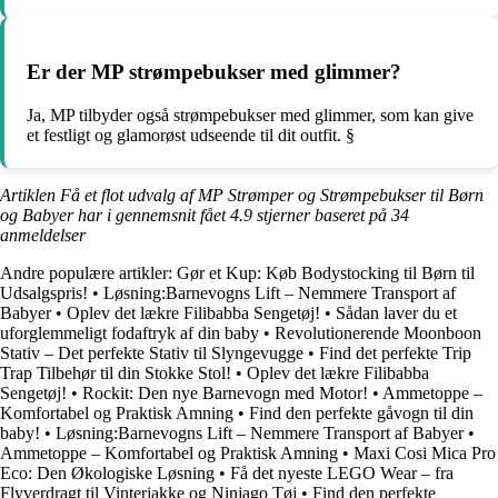
Er der MP strømpebukser med glimmer?
Ja, MP tilbyder også strømpebukser med glimmer, som kan give
et festligt og glamorøst udseende til dit outfit. §
Artiklen Få et flot udvalg af MP Strømper og Strømpebukser til Børn
og Babyer har i gennemsnit fået
4.9
stjerner baseret på
34
anmeldelser
Andre populære artikler:
Gør et Kup: Køb Bodystocking til Børn til
Udsalgspris!
•
Løsning:Barnevogns Lift – Nemmere Transport af
Babyer
•
Oplev det lækre Filibabba Sengetøj!
•
Sådan laver du et
uforglemmeligt fodaftryk af din baby
•
Revolutionerende Moonboon
Stativ – Det perfekte Stativ til Slyngevugge
•
Find det perfekte Trip
Trap Tilbehør til din Stokke Stol!
•
Oplev det lækre Filibabba
Sengetøj!
•
Rockit: Den nye Barnevogn med Motor!
•
Ammetoppe –
Komfortabel og Praktisk Amning
•
Find den perfekte gåvogn til din
baby!
•
Løsning:Barnevogns Lift – Nemmere Transport af Babyer
•
Ammetoppe – Komfortabel og Praktisk Amning
•
Maxi Cosi Mica Pro
Eco: Den Økologiske Løsning
•
Få det nyeste LEGO Wear – fra
Flyverdragt til Vinterjakke og Ninjago Tøj
•
Find den perfekte