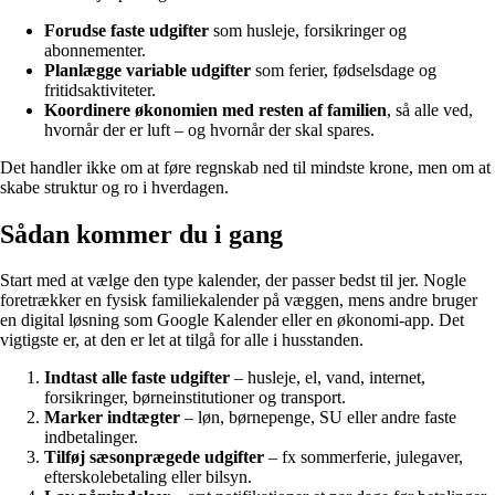
Forudse faste udgifter
som husleje, forsikringer og
abonnementer.
Planlægge variable udgifter
som ferier, fødselsdage og
fritidsaktiviteter.
Koordinere økonomien med resten af familien
, så alle ved,
hvornår der er luft – og hvornår der skal spares.
Det handler ikke om at føre regnskab ned til mindste krone, men om at
skabe struktur og ro i hverdagen.
Sådan kommer du i gang
Start med at vælge den type kalender, der passer bedst til jer. Nogle
foretrækker en fysisk familiekalender på væggen, mens andre bruger
en digital løsning som Google Kalender eller en økonomi-app. Det
vigtigste er, at den er let at tilgå for alle i husstanden.
Indtast alle faste udgifter
– husleje, el, vand, internet,
forsikringer, børneinstitutioner og transport.
Marker indtægter
– løn, børnepenge, SU eller andre faste
indbetalinger.
Tilføj sæsonprægede udgifter
– fx sommerferie, julegaver,
efterskolebetaling eller bilsyn.