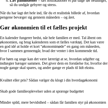
Lav påmindelser
– sæt notifikationer et par dage før betalinger,
så du undgår gebyrer og stress.
Når du har lagt det hele ind, får du et realistisk billede af, hvordan
pengene bevæger sig gennem måneden – og året.
Gør økonomien til et fælles projekt
En kalender fungerer bedst, når hele familien er med. Tal åbent om
økonomien, og brug kalenderen som et fælles værktøj. Det kan være
en god idé at holde et kort “økonomimøde” en gang om måneden,
hvor I sammen gennemgår, hvad der venter i den kommende tid.
For børn og unge kan det være lærerigt at se, hvordan udgifter og
indtægter hænger sammen. Det giver dem en forståelse for, hvorfor der
nogle gange skal spares, og andre gange er plads til lidt ekstra.
Kvalitet eller pris? Sådan vælger du klogt i din hverdagøkonomi
Skab gode familieoplevelser uden at sprænge budgettet
Mindre spild, mere bevidsthed – sådan får familien styr på økonomien