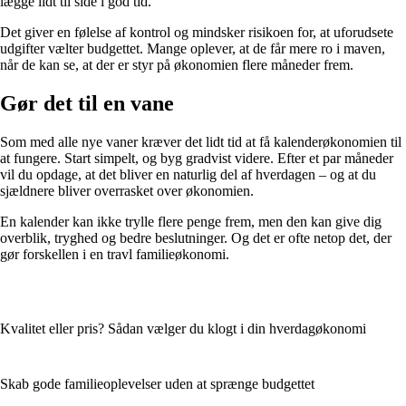
lægge lidt til side i god tid.
Det giver en følelse af kontrol og mindsker risikoen for, at uforudsete
udgifter vælter budgettet. Mange oplever, at de får mere ro i maven,
når de kan se, at der er styr på økonomien flere måneder frem.
Gør det til en vane
Som med alle nye vaner kræver det lidt tid at få kalenderøkonomien til
at fungere. Start simpelt, og byg gradvist videre. Efter et par måneder
vil du opdage, at det bliver en naturlig del af hverdagen – og at du
sjældnere bliver overrasket over økonomien.
En kalender kan ikke trylle flere penge frem, men den kan give dig
overblik, tryghed og bedre beslutninger. Og det er ofte netop det, der
gør forskellen i en travl familieøkonomi.
Kvalitet eller pris? Sådan vælger du klogt i din hverdagøkonomi
Skab gode familieoplevelser uden at sprænge budgettet