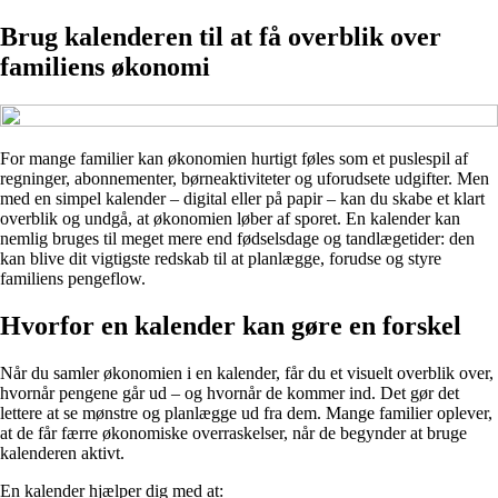
Brug kalenderen til at få overblik over
familiens økonomi
For mange familier kan økonomien hurtigt føles som et puslespil af
regninger, abonnementer, børneaktiviteter og uforudsete udgifter. Men
med en simpel kalender – digital eller på papir – kan du skabe et klart
overblik og undgå, at økonomien løber af sporet. En kalender kan
nemlig bruges til meget mere end fødselsdage og tandlægetider: den
kan blive dit vigtigste redskab til at planlægge, forudse og styre
familiens pengeflow.
Hvorfor en kalender kan gøre en forskel
Når du samler økonomien i en kalender, får du et visuelt overblik over,
hvornår pengene går ud – og hvornår de kommer ind. Det gør det
lettere at se mønstre og planlægge ud fra dem. Mange familier oplever,
at de får færre økonomiske overraskelser, når de begynder at bruge
kalenderen aktivt.
En kalender hjælper dig med at: