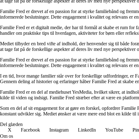
at tage fat på de forskellige aspekter af deres liv med nye perspektiver
Familie Fred er drevet af en passion for at styrke familiebånd og fremme
informerede beslutninger. Dette engagement i kvalitet og relevans er en c
Familie Fred er et digitalt medie, der har til formål at skabe et rum for
handler om praktiske tips til hverdagen, aktiviteter for børn eller reflek
Mediet tilbyder en bred vifte af indhold, der henvender sig til både for
at tage fat på de forskellige aspekter af deres liv med nye perspektiver
Familie Fred er drevet af en passion for at styrke familiebånd og fremme
informerede beslutninger. Dette engagement i kvalitet og relevans er en c
I en tid, hvor mange familier står over for forskellige udfordringer, er 
Gennem deling af historier og erfaringer håber Familie Fred at skabe e
Familie Fred er en del af mediehuset YesMedia, hvilket sikrer, at indho
kilde til viden og indsigt. Familie Fred stræber efter at være en platfo
Som en del af sit engagement for at gøre en forskel, opfordrer Familie F
konstant udvikler sig. Mediet ønsker at være mere end blot en kilde til i
Del glæden
X
Facebook
Instagram
LinkedIn
YouTube
Pin
Om os