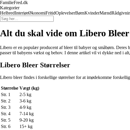
FamilieFred.dk
Kategorier
Helbred
Interiør
Økonomi
Fritid
Oplevelser
Børn
Kvinder
Mænd
Rådgivni
Alt du skal vide om Libero Bleer – 
Libero er en populær producent af bleer til babyer og småbørn. Deres blee
passer til babyens vækst og behov. I denne artikel vil vi dykke ned i alt, 
Libero Bleer Størrelser
Libero bleer findes i forskellige størrelser for at imødekomme forskelli
Størrelse
Vægt (kg)
Str. 1
2-5 kg
Str. 2
3-6 kg
Str. 3
4-9 kg
Str. 4
7-14 kg
Str. 5
9-20 kg
Str. 6
15+ kg