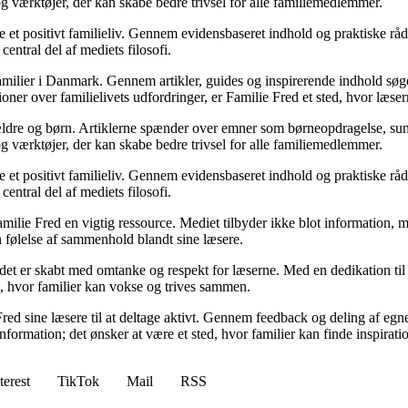
 og værktøjer, der kan skabe bedre trivsel for alle familiemedlemmer.
 et positivt familieliv. Gennem evidensbaseret indhold og praktiske råd 
entral del af mediets filosofi.
 familier i Danmark. Gennem artikler, guides og inspirerende indhold søge
sioner over familielivets udfordringer, er Familie Fred et sted, hvor læse
ældre og børn. Artiklerne spænder over emner som børneopdragelse, sundhe
 og værktøjer, der kan skabe bedre trivsel for alle familiemedlemmer.
 et positivt familieliv. Gennem evidensbaseret indhold og praktiske råd 
entral del af mediets filosofi.
Familie Fred en vigtig ressource. Mediet tilbyder ikke blot information, m
n følelse af sammenhold blandt sine læsere.
ldet er skabt med omtanke og respekt for læserne. Med en dedikation til
rm, hvor familier kan vokse og trives sammen.
red sine læsere til at deltage aktivt. Gennem feedback og deling af egne
nformation; det ønsker at være et sted, hvor familier kan finde inspirati
terest
TikTok
Mail
RSS