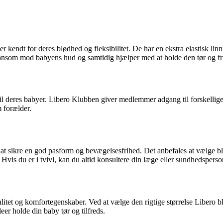
r kendt for deres blødhed og fleksibilitet. De har en ekstra elastisk li
ånsom mod babyens hud og samtidig hjælper med at holde den tør og fri f
til deres babyer. Libero Klubben giver medlemmer adgang til forskellige 
m forælder.
for at sikre en god pasform og bevægelsesfrihed. Det anbefales at vælge 
 Hvis du er i tvivl, kan du altid konsultere din læge eller sundhedsperso
valitet og komfortegenskaber. Ved at vælge den rigtige størrelse Libero 
er holde din baby tør og tilfreds.