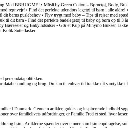
Amning Med BBHUGME!
•
Müsli by Green Cotton – Børnetøj, Body, Buks
mod regnvejr!
•
Find det perfekte udendørs legetøj til børn i alle aldre!
l dit barns puslebehov
•
Flyv trygt med baby – Tips til rejser med spæ
k til dit barn
•
Find det perfekte badelegetøj til baby og børn op til 3 å
y Bæreseler og Babyindsatser
•
Gør et Kup på Minymo Bukser, Jakker
-Kolik Sutteflasker
ed persondatapolitikken.
for databehandling og brug. Du kan til enhver tid trække dit samtykke ti
 familier i Danmark. Gennem artikler, guides og inspirerende indhold søge
sioner over familielivets udfordringer, er Familie Fred et sted, hvor læse
ældre og børn. Artiklerne spænder over emner som børneopdragelse, sundhe