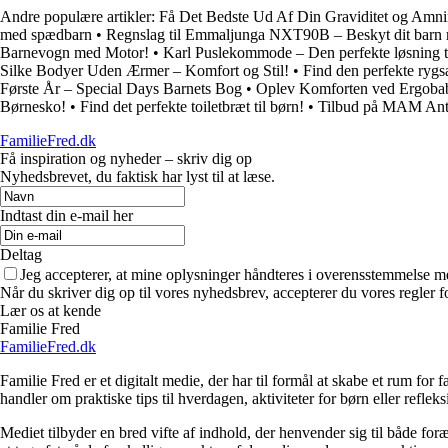
Andre populære artikler:
Få Det Bedste Ud Af Din Graviditet og 
med spædbarn
•
Regnslag til Emmaljunga NXT90B – Beskyt dit barn 
Barnevogn med Motor!
•
Karl Puslekommode – Den perfekte løsning ti
Silke Bodyer Uden Ærmer – Komfort og Stil!
•
Find den perfekte rygsæ
Første År – Special Days Barnets Bog
•
Oplev Komforten ved Ergobab
Børnesko!
•
Find det perfekte toiletbræt til børn!
•
Tilbud på MAM Anti
FamilieFred.dk
Få inspiration og nyheder – skriv dig op
Nyhedsbrevet, du faktisk har lyst til at læse.
Indtast din e-mail her
Deltag
Jeg accepterer, at mine oplysninger håndteres i overensstemmelse m
Når du skriver dig op til vores nyhedsbrev, accepterer du vores regler 
Lær os at kende
Familie Fred
FamilieFred.dk
Familie Fred er et digitalt medie, der har til formål at skabe et rum for
handler om praktiske tips til hverdagen, aktiviteter for børn eller reflek
Mediet tilbyder en bred vifte af indhold, der henvender sig til både for