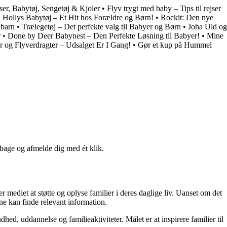
er, Babytøj, Sengetøj & Kjoler
•
Flyv trygt med baby – Tips til rejser
•
Hollys Babytøj – Et Hit hos Forældre og Børn!
•
Rockit: Den nye
dbarn
•
Trælegetøj – Det perfekte valg til Babyer og Børn
•
Joha Uld og
r
•
Done by Deer Babynest – Den Perfekte Løsning til Babyer!
•
Mine
 og Flyverdragter – Udsalget Er I Gang!
•
Gør et kup på Hummel
lbage og afmelde dig med ét klik.
r mediet at støtte og oplyse familier i deres daglige liv. Uanset om det
rne kan finde relevant information.
d, uddannelse og familieaktiviteter. Målet er at inspirere familier til